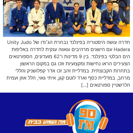
חדרה עושה היסטוריה בפינלנד נבחרת הג׳ודו של Unity Judo
Hadera עם הישגים מרהיבים וגאווה ענקית לחדרה באליפות
הים הבלטי בפינלנד. בין 9 מדינות ו־62 מועדונים, הספורטאים
הצעירים הראו נחישות ומקצועיות וזכו גם במקום הראשון
בתחרות הקבוצתית. במדליית זהב זכו אדר קפלושניק והללי
מרחב, במדליית כסף וארד לוטם קגן, איתי גאוי, הלל אוזן ועמית
הלרשטיין ספורטאים […]