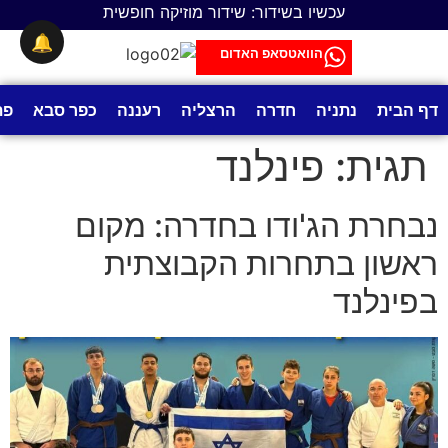
לתוכן
עכשיו בשידור: שידור מוזיקה חופשית
🔔
הוואטסאפ האדום
דף הבית
נתניה
חדרה
הרצליה
רעננה
כפר סבא
פת
תגית:
פינלנד
נבחרת הג'ודו בחדרה: מקום
ראשון בתחרות הקבוצתית
בפינלנד