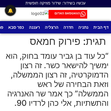
לתוכן
עכשיו בשידור: שידור מוזיקה חופשית
🔔
הוואטסאפ האדום
דף הבית
נתניה
חדרה
הרצליה
רעננה
כפר סבא
פת
תגית:
פירוק חמאס
“כל עוד בן גביר עומד בחוק, הוא
ימשיך להישאר כשר. זה רצון
הדמוקרטיה, זה רצון הממשלה,
וזאת הבחירה של ראש
הממשלה” כך אמר שר האנרגיה
והתשתיות, אלי כהן לרדיו 90.