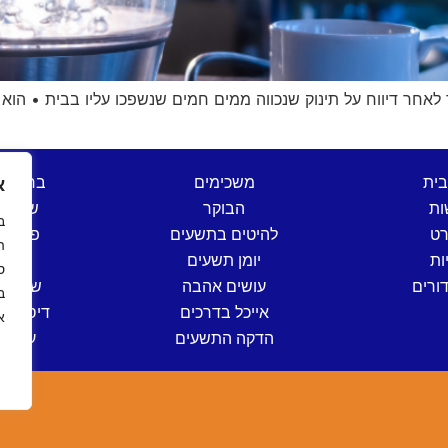
אחר דיווח על תינוק שנכווה ממים חמים שנשפכו עליו בבית • הוא 
בית
משכימים
ברהנו 
א
ות
הבוקר
שש בת
רט
להיטים בתשעים
פותחי
ה
ות
יומן תשעים
שישי
ס
ורים
עושים אהבה
שישי ים
אייכל בדרכים
דיסק קל
א
הדקה התשעים
ערב י
ה