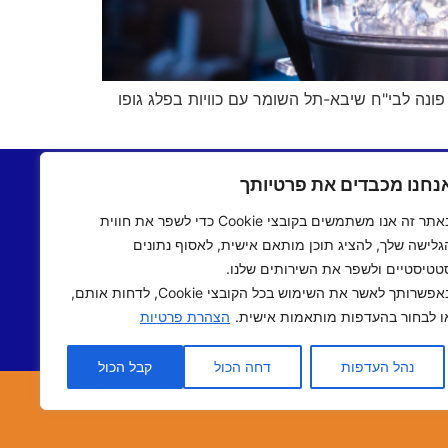
פונה לבי"ח שיבא-תל השומר עם כוויות בפלג גופו
בתשעים
יצירת קשר
נחנו מכבדים את פרטיותך
שעים
תקנון אתר
באתר זה אנו משתמשים בקובצי Cookie כדי לשפר את חווית
ם שישי
מדיניות פרטיות
גלישה שלך, להציג תוכן מותאם אישית, לאסוף נתונים
 אישי
הצהרת נגישות
טטיסטיים ולשפר את השירותים שלנו.
 תיכוני
באפשרותך לאשר את השימוש בכל הקובצי Cookie, לדחות אותם,
אב שואו
ו לבחור בהעדפות מותאמות אישית.
הצהרת פרטיות
שראלי
נהל העדפות
דחה הכול
קבל הכול
אתר נבנה ע"י
מדיה-נט
מומחי האינטרנט של ישראל