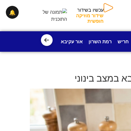
🔔
עכשיו בשידור
שידור מוזיקה חופשית
←
חריש
רמת השרון
אור עקיבא
פרדס חנה
ישובי עמק חפ
א במצב בינוני