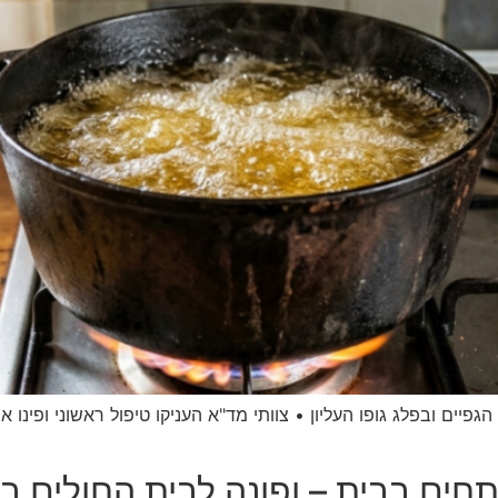
ת בדרגה ב' בכ־20% מגופו, באזור הגפיים ובפלג גופו העליון • צוותי מד"א העניקו טיפול
תחים בבית – ופונה לבית החולים במ