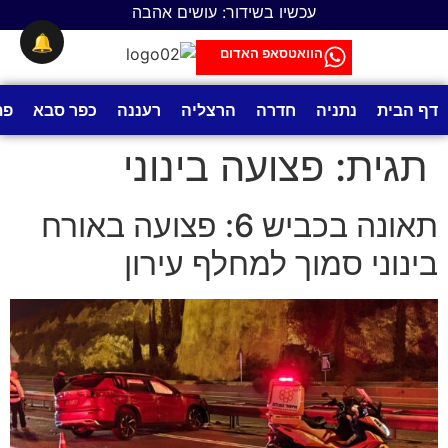
לתוכן
עכשיו בשידור: עושים אהבה
🔔
הוואטסאפ האדום
דף הבית
נתניה
חדרה
הרצליה
רעננה
כפר סבא
פת
תגית:
פצועה בינוני
תאונה בכביש 6: פצועה באורח
בינוני סמוך למחלף עירון