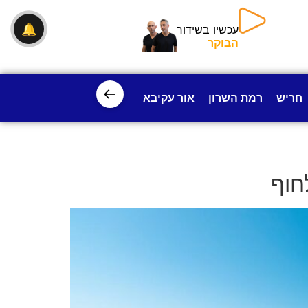
🔔
עכשיו בשידור
הבוקר
←
חריש
רמת השרון
אור עקיבא
פרדס חנה
ישובי עמק חפ