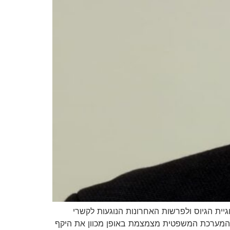
קטובר, לחוק עונש מוות למחבלים, לסוגיית הגיוס ולפרשות האחרונות הנוגעות לקשרי
שינוי עומק משפטי, מוסרי ולאומי. במהלך הראיון לברהנו ברדיו 90 אמר סעדה כי המערכת המשפטית מצמצמת באופן מכוון את היקף