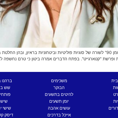
חברת הכנסת דבי ביטון התייחסה היום בתוכנית "היומן 90" לשורה של סוגיות פוליטיות וביטחו
ופרשת "קטארגייט". בפתח הדברים אמרה ביטון כי טרם נחשפה לצו
בית
משכימים
ברהנו 
ות
הבוקר
שש בת
רט
להיטים בתשעים
פותחי
ות
יומן תשעים
שישי
ורים
עושים אהבה
שישי ים
אייכל בדרכים
דיסק קל