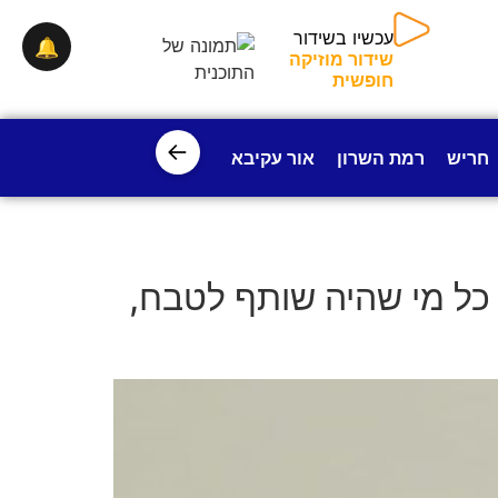
עכשיו בשידור
🔔
שידור מוזיקה
חופשית
←
חריש
רמת השרון
אור עקיבא
פרדס חנה
ישובי עמק חפ
 כל מי שהיה שותף לטבח,