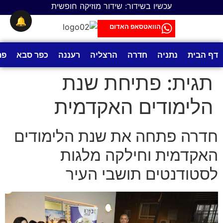
לתוכן
עכשיו בשידור: שידור מוזיקה חופשית
🔔
הוואטסאפ האדום
דף הבית
נתניה
חדרה
הרצליה
רעננה
כפר סבא
פת
תגית:
פתיחת שנת
הלימודים האקדמית
חדרה פתחה את שנת הלימודים
האקדמית וחילקה מלגות
לסטודנטים תושבי העיר