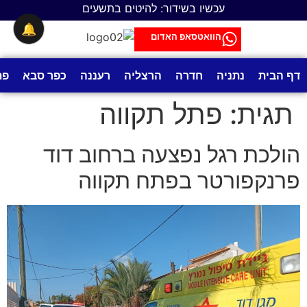
לתוכן
עכשיו בשידור: להיטים בתשעים
🔔
הוואטסאפ האדום
דף הבית
נתניה
חדרה
הרצליה
רעננה
כפר סבא
פת
תגית:
פתל תקווה
הולכת רגל נפצעה ברחוב דוד
פרנקפורטר בפתח תקווה