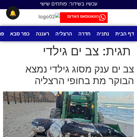
לתוכן
עכשיו בשידור: פותחים שישי
🔔
הוואטסאפ האדום
דף הבית
נתניה
חדרה
הרצליה
רעננה
כפר סבא
פת
תגית:
צב ים גילדי
צב ים ענק מסוג גילדי נמצא
הבוקר מת בחופי הרצליה