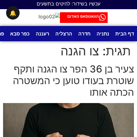
לתוכן
עכשיו בשידור: להיטים בתשעים
🔔
הוואטסאפ האדום
דף הבית
נתניה
חדרה
הרצליה
רעננה
כפר סבא
פת
תגית:
צו הגנה
צעיר בן 36 הפר צו הגנה ותקף
שוטרת בעודו טוען כי המשטרה
הכתה אותו