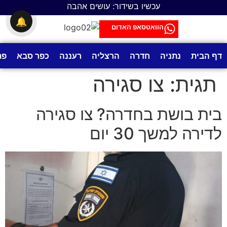
לתוכן
עכשיו בשידור: עושים אהבה
🔔
הוואטסאפ האדום
דף הבית
נתניה
חדרה
הרצליה
רעננה
כפר סבא
פת
תגית:
צו סגירה
בית בושת בחדרה? צו סגירה
לדירה למשך 30 יום