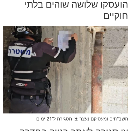
הועסקו שלושה שוהים בלתי
חוקיים
השב"חים ומעסיקם נעצרו;צו הסגירה ל־21 ימים