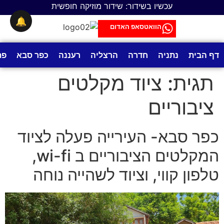
לתוכן
עכשיו בשידור: שידור מוזיקה חופשית
🔔
הוואטסאפ האדום
דף הבית
נתניה
חדרה
הרצליה
רעננה
כפר סבא
פת
תגית:
ציוד מקלטים
ציבוריים
כפר סבא- העירייה פעלה לציוד
המקלטים הציבוריים ב wi-fi,
טלפון קווי, וציוד לשהייה נוחה