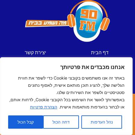
דף הבית
יצירת קשר
חדשות
תקנון אתר
אנחנו מכבדים את פרטיותך
ספורט
מדיניות פרטיות
תכניות
הצהרת נגישות
באתר זה אנו משתמשים בקובצי Cookie כדי לשפר את חווית
לוח שידורים
הגלישה שלך, להציג תוכן מותאם אישית, לאסוף נתונים
סטטיסטיים ולשפר את השירותים שלנו.
באפשרותך לאשר את השימוש בכל הקובצי Cookie, לדחות אותם,
כל הזכויות שמורות © ל- 90FM
או לבחור בהעדפות מותאמות אישית.
הצהרת פרטיות
האתר נבנה ע"י
מדיה-נט
מומחי האינטרנט של ישראל
נהל העדפות
דחה הכול
קבל הכול