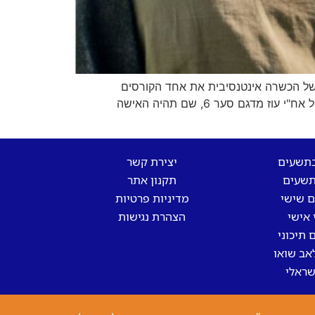
ימו לאחר כשנתיים וחצי של הכשרה אינטנסיבית את אחד הקורסים
המורכבים והיוקרתיים בצה"ל, וקיבלו את דרגות הסגן וסיכת החובל. החובלת, סגן א', סיימה במגמת מכונה ושובצה לסטי"ל אח"י עוז מדגם סער 6, שם תהיה האישה
בתשעים
יצירת קשר
שעים
תקנון אתר
 שישי
מדיניות פרטיות
 אישי
הצהרת נגישות
 תיכוני
אב שואו
שראלי