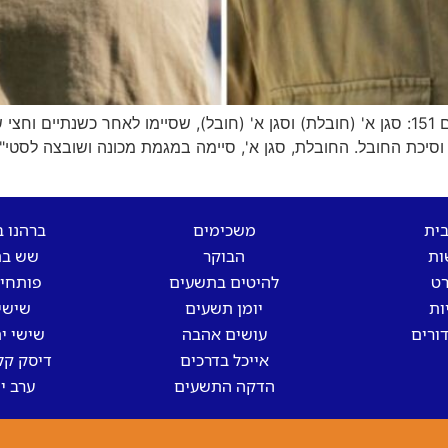
עמק חפר גאה בשני בוגריו החדשים של קורס חובלים 151: סגן א' (חובלת) וסגן א' (חובל), שסי
בית
משכימים
ברהנו 
ות
הבוקר
שש בת
רט
להיטים בתשעים
פותחים
ות
יומן תשעים
שישי
ורים
עושים אהבה
שישי ים
אייכל בדרכים
דיסק קל
הדקה התשעים
ערב י