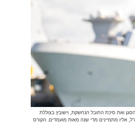
יים סגן א׳ ממצפה אילן את קורס החובלים במחזור 151, קיבל את דרגות הסגן ואת סיכת החובל הנחשקת, וישובץ בצוללת
"ל, אליו מתמיינים מדי שנה מאות מועמדים. הקורס