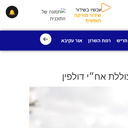
עכשיו בשידור
🔔
שידור מוזיקה
חופשית
←
חריש
רמת השרון
אור עקיבא
פרדס חנה
ישובי עמק חפר
וללת אח״י דולפין