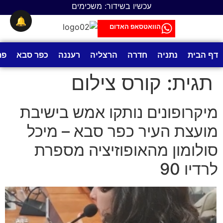
לתוכן
עכשיו בשידור: משכימים
🔔
הוואטסאפ האדום
דף הבית
נתניה
חדרה
הרצליה
רעננה
כפר סבא
פת
תגית:
קורס צילום
מיקרופונים נותקו אמש בישיבת
מועצת העיר כפר סבא – מיכל
סולומון מהאופוזיציה מספרת
לרדיו 90