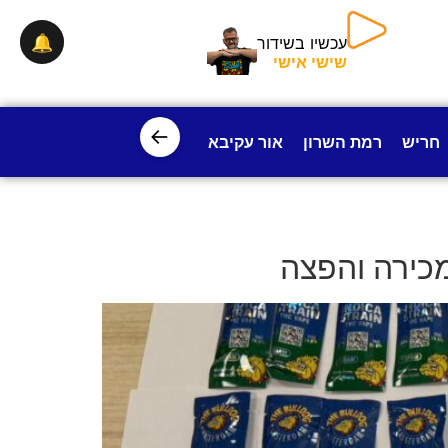
🔔
עכשיו בשידור
שישי אישי
←
חריש
רמת השרון
אור עקיבא
פרדס חנה
ישובי עמק חפ