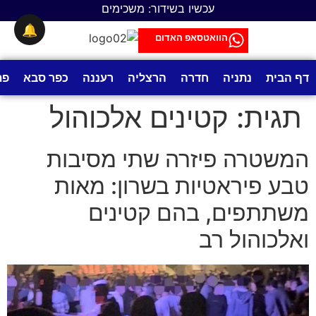
לתוכן
עכשיו בשידור: משכימים
🔔
הוואטסאפ האדום
דף הבית
נתניה
חדרה
הרצליה
רעננה
כפר סבא
פת
תגית:
קטינים אלכוהול
המשטרה פיזרה שתי מסיבות
טבע פיראטיות בשרון: מאות
משתתפים, בהם קטינים
ואלכוהול רב