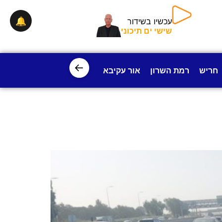
🔔
עכשיו בשידור
שישי ים תיכוני
←
חריש
רמת השרון
אור עקיבא
פרדס חנה
ישובי עמק חפ