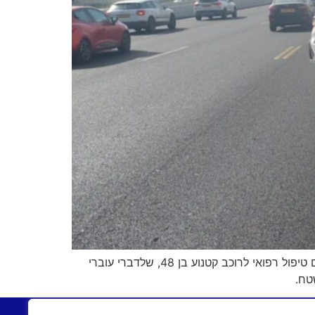
צוותי הרפואה של איחוד הצלה הוזעקו לכביש 2, בסמוך למחלף פולג, לאחר דיווח על תאונת דרכים. בזירה העניקו הצוותים טיפול רפואי לרוכב קטנוע בן 48, שלדברי עוברי
טח.