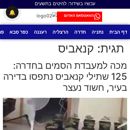
לתוכן
עכשיו בשידור: להיטים בתשעים
🔔
הוואטסאפ האדום
דף הבית
נתניה
חדרה
הרצליה
רעננה
כפר סבא
פת
תגית:
קנאביס
מכה למעבדת הסמים בחדרה:
125 שתילי קנאביס נתפסו בדירה
בעיר, חשוד נעצר