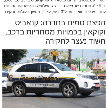
לאחר שנתפסו ברשותם וכ־48 ק"ג של קנאביס ברכב שבו נסעו,
וכ־9 ק"ג נוספים שנמצאו בדירה • השלושה הכחישו את המיוחס
להם, מעצרם הוארך עד ל־3 ביוני, לצורך המשך פעולות החקירה
הפצת סמים בחדרה: קנאביס
וקוקאין בכמויות מסחריות ברכב,
חשוד נעצר לחקירה