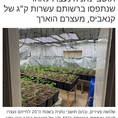
שנתפסו ברשותם עשרות ק"ג של
קנאביס, מעצרם הוארך
שלושה צעירים, ובהם תושבי נתניה בשנות ה־20 לחייהם נעצרו