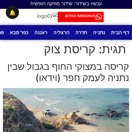
לתוכן
עכשיו בשידור: שידור מוזיקה חופשית
🔔
הוואטסאפ האדום
דף הבית
נתניה
חדרה
הרצליה
רעננה
כפר סבא
פת
תגית:
קריסת צוק
קריסה במצוקי החוף בגבול שבין
נתניה לעמק חפר (וידאו)