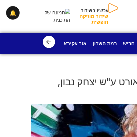
🔔
עכשיו בשידור
שידור מוזיקה חופשית
←
חריש
רמת השרון
אור עקיבא
פרדס חנה
ישובי עמק חפ
רט ע"ש יצחק נבון,