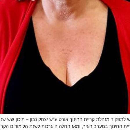
ש לתפקיד מנהלת קריית החינוך אורט ע"ש יצחק נבון – תיכון שש ש
ת החינוך במערב העיר, ומאז החלה היערכות לשנת הלימודים הקרוב