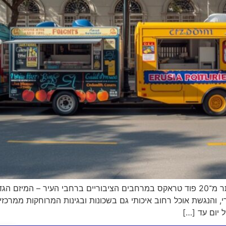
עיריית הרצליה פרסמה מכרז רחב־היקף להפעלת יותר מ־20 פוד טראקס במרחבים הציבוריים ב
, והנגשת אוכל רחוב איכותי גם בשכונות ובגינות המרוחקות ממרכז
 יום עד […]