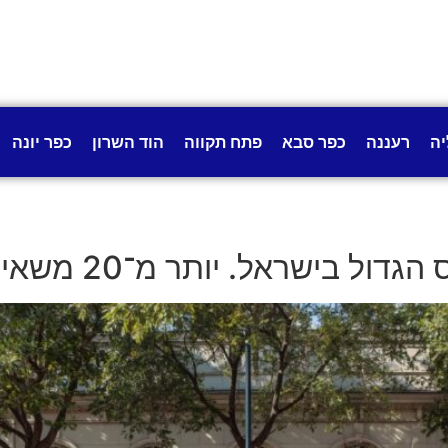
יה
רעננה
כפר סבא
פתח תקווה
הוד השרון
כפר יונה
תר מ־20 משאיות מזון יפעלו ברחבי העיר