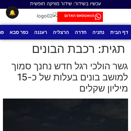
לתוכן
עכשיו בשידור: שידור מוזיקה חופשית
🔔
הוואטסאפ האדום
דף הבית
נתניה
חדרה
הרצליה
רעננה
כפר סבא
פת
תגית:
רכבת הבונים
גשר הולכי רגל חדש נחנך סמוך
למושב בונים בעלות של כ-15
מיליון שקלים