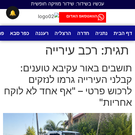
לתוכן
עכשיו בשידור: שידור מוזיקה חופשית
🔔
הוואטסאפ האדום
דף הבית
נתניה
חדרה
הרצליה
רעננה
כפר סבא
פת
תגית:
רכב עירייה
תושבים באור עקיבא טוענים:
קבלני העירייה גרמו לנזקים
לרכוש פרטי – "אף אחד לא לוקח
אחריות"