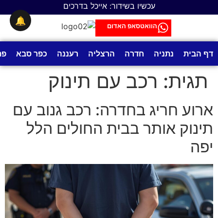
לתוכן
עכשיו בשידור: אייכל בדרכים
🔔
הוואטסאפ האדום
דף הבית
נתניה
חדרה
הרצליה
רעננה
כפר סבא
פת
תגית:
רכב עם תינוק
ארוע חריג בחדרה: רכב גנוב עם
תינוק אותר בבית החולים הלל
יפה