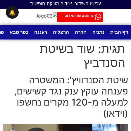
לתוכן
עכשיו בשידור: שידור מוזיקה חופשית
🔔
הוואטסאפ האדום
דף הבית
נתניה
חדרה
הרצליה
רעננה
כפר סבא
פת
תגית:
שוד בשיטת
הסנדביץ
שיטת הסנדוויץ': המשטרה
פענחה עוקץ ענק נגד קשישים,
למעלה מ-120 מקרים נחשפו
(וידאו)