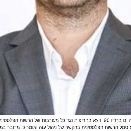
חבר הכנסת יצחק קרויזר מ"עוצמה יהודית" התראיין היום ברדיו 90 ויצא בחריפות נגד כ
ופיע סמל הרשות הפלסטינית בהקשר של ניהול עזה ואומר כי מדובר