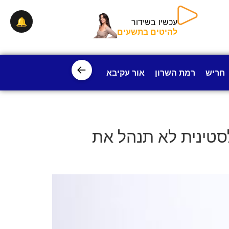
🔔
עכשיו בשידור
להיטים בתשעים
←
חריש
רמת השרון
אור עקיבא
פרדס חנה
ישובי עמק חפ
סטינית לא תנהל את