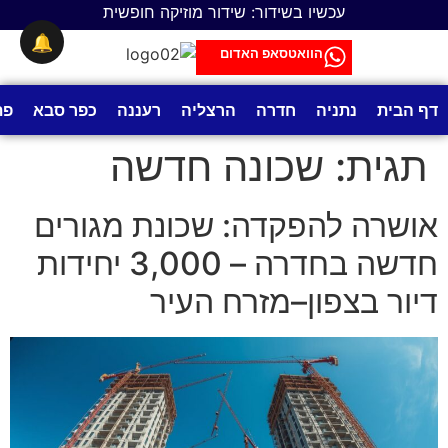
לתוכן
עכשיו בשידור: שידור מוזיקה חופשית
🔔
הוואטסאפ האדום
דף הבית
נתניה
חדרה
הרצליה
רעננה
כפר סבא
פת
תגית:
שכונה חדשה
אושרה להפקדה: שכונת מגורים
חדשה בחדרה – 3,000 יחידות
דיור בצפון–מזרח העיר