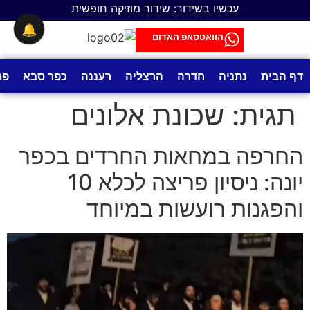
לתוכן
עכשיו בשידור: שידור מוזיקה חופשית
🔔
הוואטסאפ האדום
דף הבית
נתניה
חדרה
הרצליה
רעננה
כפר סבא
פת
תגית:
שכונת אלונים
החרפה במחאות החרדים בכפר
יונה: ניסיון פריצה לכלא 10
והפגנות רועשות במיוחד