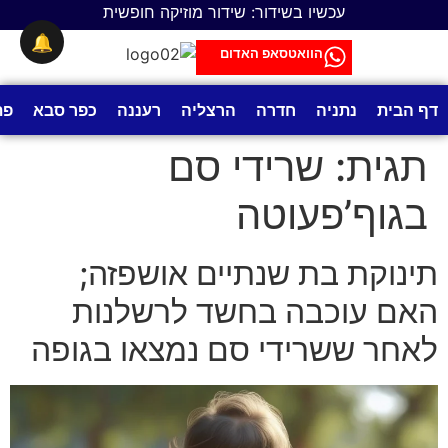
לתוכן
עכשיו בשידור: שידור מוזיקה חופשית
🔔
הוואטסאפ האדום
דף הבית
נתניה
חדרה
הרצליה
רעננה
כפר סבא
פת
תגית:
שרידי סם
בגוף’פעוטה
תינוקת בת שנתיים אושפזה;
האם עוכבה בחשד לרשלנות
לאחר ששרידי סם נמצאו בגופה