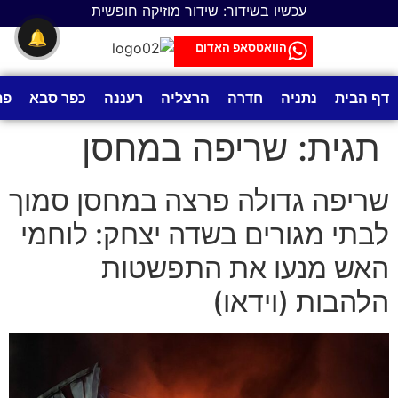
לתוכן
עכשיו בשידור: שידור מוזיקה חופשית
🔔
הוואטסאפ האדום
דף הבית
נתניה
חדרה
הרצליה
רעננה
כפר סבא
פת
תגית:
שריפה במחסן
שריפה גדולה פרצה במחסן סמוך
לבתי מגורים בשדה יצחק: לוחמי
האש מנעו את התפשטות
הלהבות (וידאו)