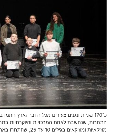
כ־170 נגניות ונגנים צעירים מכל רחבי הארץ ח
מוזיקאיות ומוזיקאים בגילים 10 עד 25, שהתחרו בארבע קטגוריות גיל. לאורך ימי […]