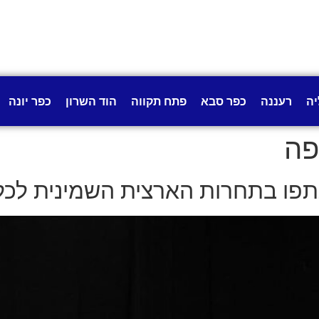
יה
רעננה
כפר סבא
פתח תקווה
הוד השרון
כפר יונה
פה