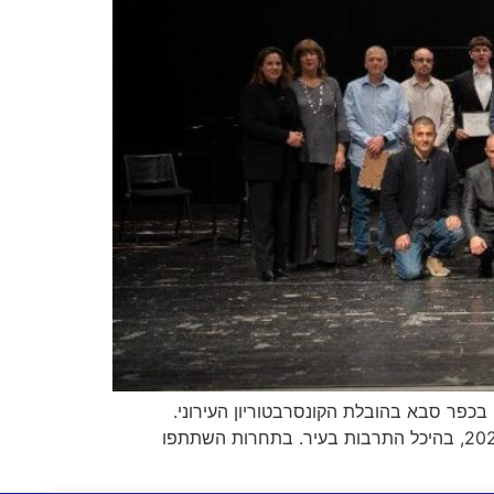
 בכפר סבא בהובלת הקונסרבטוריון העירוני.
התחרות, שנחשבת לאחת המרכזיות והיוקרתיות בתחום, הסתיימה בקונצרט גמר חגיגי שנערך ביום חמישי, 29 בינואר 2026, בהיכל התרבות בעיר. בתחרות השתתפו