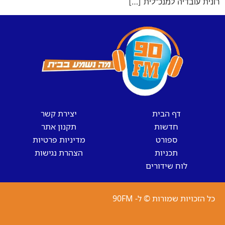
רונית עובדיה למנכ"לית […]
דף הבית
יצירת קשר
חדשות
תקנון אתר
ספורט
מדיניות פרטיות
תכניות
הצהרת נגישות
לוח שידורים
כל הזכויות שמורות © ל- 90FM