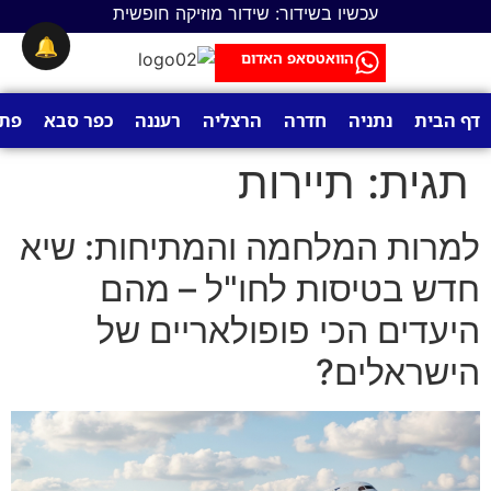
לתוכן
עכשיו בשידור: שידור מוזיקה חופשית
🔔
הוואטסאפ האדום
דף הבית
נתניה
חדרה
הרצליה
רעננה
כפר סבא
פתח
תגית:
תיירות
למרות המלחמה והמתיחות: שיא
חדש בטיסות לחו"ל – מהם
היעדים הכי פופולאריים של
הישראלים?