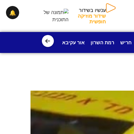
עכשיו בשידור
🔔
שידור מוזיקה
חופשית
←
חריש
רמת השרון
אור עקיבא
פרדס חנה
ישובי עמק חפ