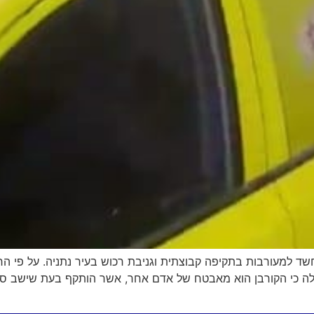
־20 וה־30 לחייהם נעצרו בחשד למעורבות בתקיפה קבוצתית וגניבת רכוש בעיר נתני
לה כי הקורבן הוא מאבטח של אדם אחר, אשר הותקף בעת שישב סמו