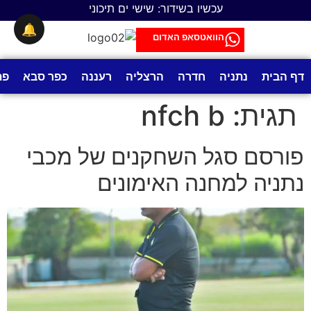
לתוכן
עכשיו בשידור: שישי ים תיכוני
🔔
הוואטסאפ האדום
דף הבית
נתניה
חדרה
הרצליה
רעננה
כפר סבא
פת
תגית:
nfch b
פורסם סגל השחקנים של מכבי
נתניה למחנה האימונים