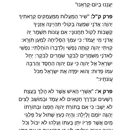
יַעֲנֵנוּ בְיוֹם-קָרְאֵנוּ"
פרק ק"ל:
"שִׁיר הַמַּעֲלוֹת מִמַּעֲמַקִּים קְרָאתִיךָ
יְהוָה: אֲדֹנָי שִׁמְעָה בְקוֹלִי תִּהְיֶינָה אָזְנֶיךָ
קַשֻּׁבוֹת לְקוֹל תַּחֲנוּנָי: אִם עֲוֹנוֹת תִּשְׁמָר יָהּ
אֲדֹנָי מִי יַעֲמֹד: כִּי עִמְּךָ הַסְּלִיחָה לְמַעַן תִּוָּרֵא:
קִוִּיתִי יְהוָה קִוְּתָה נַפְשִׁי וְלִדְבָרוֹ הוֹחָלְתִּי: נַפְשִׁי
לַאדֹנָי מִשֹּׁמְרִים לַבֹּקֶר שֹׁמְרִים לַבֹּקֶר: יַחֵל
יִשְׂרָאֵל אֶל יְהוָה כִּי עִם יְהוָה הַחֶסֶד וְהַרְבֵּה
עִמּוֹ פְדוּת: וְהוּא יִפְדֶּה אֶת יִשְׂרָאֵל מִכֹּל
עֲוֹנֹתָיו:"
פרק א':
"אַשְׁרֵי הָאִישׁ אֲשֶׁר לֹא הָלַךְ בַּעֲצַת
רְשָׁעִים וּבְדֶרֶךְ חַטָּאִים לֹא עָמָד וּבְמוֹשַׁב לֵצִים
לֹא יָשָׁב: כִּי אִם בְּתוֹרַת יְהוָה חֶפְצוֹ וּבְתוֹרָתוֹ
יֶהְגֶּה יוֹמָם וָלָיְלָה: וְהָיָה כְּעֵץ שָׁתוּל עַל פַּלְגֵי
מָיִם אֲשֶׁר פִּרְיוֹ יִתֵּן בְּעִתּוֹ וְעָלֵהוּ לֹא יִבּוֹל וְכֹל