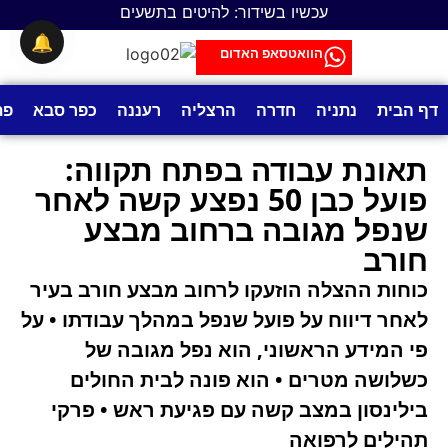
עכשיו בשידור: להיטים בתשעים
🔔
הוואטסאפ האדום
דף הבית
נתניה
חדרה
הרצליה
רעננה
כפר סבא
פת
תאונת עבודה בפתח תקווה:
פועל כבן 50 נפצע קשה לאחר
שנפל מגובה ברחוב מבצע
חורב
כוחות ההצלה הוזעקו לרחוב מבצע חורב בעיר
לאחר דיווח על פועל שנפל במהלך עבודתו • על
פי המידע הראשוני, הוא נפל מגובה של
כשלושה מטרים • הוא פונה לבית החולים
בילינסון במצב קשה עם פגיעת ראש • פרקי
תהילים לרפואה