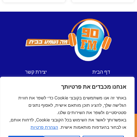
דף הבית
יצירת קשר
חדשות
תקנון אתר
אנחנו מכבדים את פרטיותך
ספורט
מדיניות פרטיות
תכניות
הצהרת נגישות
באתר זה אנו משתמשים בקובצי Cookie כדי לשפר את חווית
לוח שידורים
הגלישה שלך, להציג תוכן מותאם אישית, לאסוף נתונים
סטטיסטיים ולשפר את השירותים שלנו.
באפשרותך לאשר את השימוש בכל הקובצי Cookie, לדחות אותם,
כל הזכויות שמורות © ל- 90FM
או לבחור בהעדפות מותאמות אישית.
הצהרת פרטיות