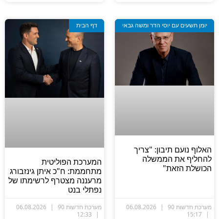
יומן תשעים עם יוסי הדר ומשה גבאי
דף הבית
האלוף נועם תיבון: "צריך
להחליף את הממשלה
המערכת הפוליטית
הכושלת הזאת"
מתחממת: ח"כ איתן גינזבורג
מרעננה מצטרף לרשימתו של
נפתלי בנט
מערכת חדשות 90
06.08.2026
מערכת חדשות 90
06.08.2026
12:33
15:17