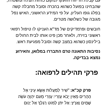
עם קבלת הדיווח הוזעקו למקום כוחות הצלה ומשטרה,
שהבחינו בפועל כשהוא בהכרה וסובל מחבלה קשה
בפלג גופו העליון. על פי המידע הראשוני, האיש נפל
מגובה של כשלושה מטרים.
חובשים ופרמדיקים של מד"א העניקו לו טיפול רפואי
ראשוני בזירה, ולאחר מכן פינו אותו לבית החולים
בילינסון כשהוא במצב קשה וסובל מפגיעת ראש.
נסיבות התאונה טרם התבררו במלואן, והאירוע
נמצא בבדיקה.
פרקי תהילים לרפואה:
פרק קכ"א:
"שִׁיר לַמַּעֲלוֹת אֶשָּׂא עֵינַי אֶל
הֶהָרִים מֵאַיִן יָבֹא עֶזְרִי: עֶזְרִי מֵעִם יהֵוָהֵ עֹשֵׂה
שָׁמַיִם וָאָרֶץ: אַל יִתֵּן לַמּוֹט רַגְלֶךָ אַל יָנוּם