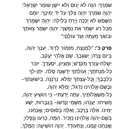
שֹׁמְרֶךָ: הִנֵּה לֹא יָנוּם וְלֹא יִישָׁן שׁוֹמֵר יִשְׂרָאֵל:
יהֵוָהֵ שֹׁמְרֶךָ יהֵוָהֵ צִלְּךָ עַל יַד יְמִינֶךָ: יוֹמָם
הַשֶּׁמֶשׁ לֹא יַכֶּכָּה וְיָרֵחַ בַּלָּיְלָה: יהֵוָהֵ יִשְׁמָרְךָ
מִכָּל רָע יִשְׁמֹר אֶת נַפְשֶׁךָ: יהֵוָהֵ יִשְׁמָר צֵאתְךָ
וּבוֹאֶךָ מֵעַתָּה וְעַד עוֹלָם:"
פרק כ':
"לַמְנַצֵּחַ, מִזְמוֹר לְדָוִד. יַעַנְךָ יְהוָה,
בְּיוֹם צָרָה; יְשַׂגֶּבְךָ, שֵׁם אֱלֹהֵי יַעֲקֹב.
יִשְׁלַח-עֶזְרְךָ מִקֹּדֶשׁ; וּמִצִּיּוֹן, יִסְעָדֶךָּ. יִזְכֹּר
כָּל-מִנְחֹתֶךָ; וְעוֹלָתְךָ יְדַשְּׁנֶה סֶלָה. יִתֶּן-לְךָ
כִלְבָבֶךָ; וְכָל-עֲצָתְךָ יְמַלֵּא. נְרַנְּנָה, בִּישׁוּעָתֶךָ–
וּבְשֵׁם-אֱלֹהֵינוּ נִדְגֹּל; יְמַלֵּא יְהוָה,
כָּל-מִשְׁאֲלוֹתֶיךָ. עַתָּה יָדַעְתִּי– כִּי הוֹשִׁיעַ יְהוָה,
מְשִׁיחוֹ: יַעֲנֵהוּ, מִשְּׁמֵי קָדְשׁוֹ– בִּגְבֻרוֹת, יֵשַׁע
יְמִינוֹ. אֵלֶּה בָרֶכֶב, וְאֵלֶּה בַסּוּסִים; וַאֲנַחְנוּ,
בְּשֵׁם-יְהוָה אֱלֹהֵינוּ נַזְכִּיר. הֵמָּה, כָּרְעוּ וְנָפָלוּ;
וַאֲנַחְנוּ קַּמְנוּ, וַנִּתְעוֹדָד. יְהוָה הוֹשִׁיעָה: הַמֶּלֶךְ,