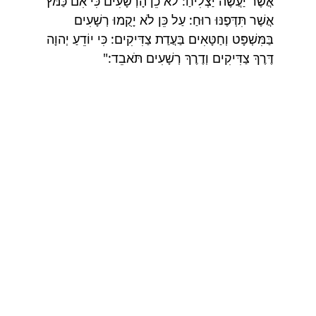
אֲשֶׁר יַעֲשֶׂה יַצְלִיחַ: לֹא כֵן הָרְשָׁעִים כִּי אִם כַּמֹּץ
אֲשֶׁר תִּדְּפֶנּוּ רוּחַ: עַל כֵּן לֹא יָקֻמוּ רְשָׁעִים
בַּמִּשְׁפָּט וְחַטָּאִים בַּעֲדַת צַדִּיקִים: כִּי יוֹדֵעַ יְהוָה
דֶּרֶךְ צַדִּיקִים וְדֶרֶךְ רְשָׁעִים תֹּאבֵד:"