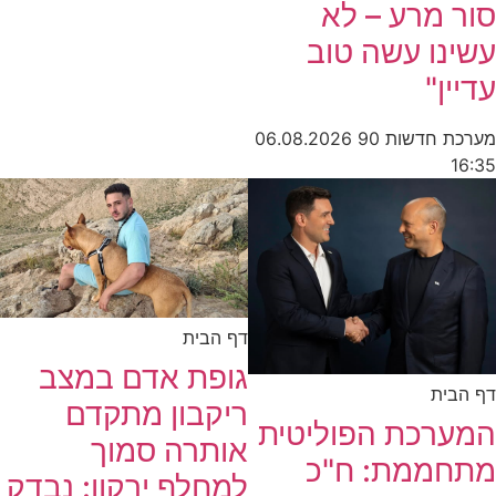
סור מרע – לא
עשינו עשה טוב
עדיין"
מערכת חדשות 90
06.08.2026
16:35
דף הבית
גופת אדם במצב
דף הבית
ריקבון מתקדם
המערכת הפוליטית
אותרה סמוך
מתחממת: ח"כ
למחלף ירקון: נבדק