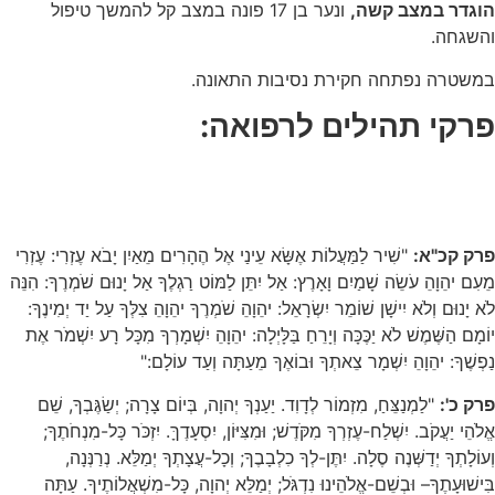
הוגדר במצב קשה,
ונער בן 17 פונה במצב קל להמשך טיפול
והשגחה.
במשטרה נפתחה חקירת נסיבות התאונה.
פרקי תהילים לרפואה:
פרק קכ"א:
"שִׁיר לַמַּעֲלוֹת אֶשָּׂא עֵינַי אֶל הֶהָרִים מֵאַיִן יָבֹא עֶזְרִי: עֶזְרִי
מֵעִם יהֵוָהֵ עֹשֵׂה שָׁמַיִם וָאָרֶץ: אַל יִתֵּן לַמּוֹט רַגְלֶךָ אַל יָנוּם שֹׁמְרֶךָ: הִנֵּה
לֹא יָנוּם וְלֹא יִישָׁן שׁוֹמֵר יִשְׂרָאֵל: יהֵוָהֵ שֹׁמְרֶךָ יהֵוָהֵ צִלְּךָ עַל יַד יְמִינֶךָ:
יוֹמָם הַשֶּׁמֶשׁ לֹא יַכֶּכָּה וְיָרֵחַ בַּלָּיְלָה: יהֵוָהֵ יִשְׁמָרְךָ מִכָּל רָע יִשְׁמֹר אֶת
נַפְשֶׁךָ: יהֵוָהֵ יִשְׁמָר צֵאתְךָ וּבוֹאֶךָ מֵעַתָּה וְעַד עוֹלָם:"
פרק כ':
"לַמְנַצֵּחַ, מִזְמוֹר לְדָוִד. יַעַנְךָ יְהוָה, בְּיוֹם צָרָה; יְשַׂגֶּבְךָ, שֵׁם
אֱלֹהֵי יַעֲקֹב. יִשְׁלַח-עֶזְרְךָ מִקֹּדֶשׁ; וּמִצִּיּוֹן, יִסְעָדֶךָּ. יִזְכֹּר כָּל-מִנְחֹתֶךָ;
וְעוֹלָתְךָ יְדַשְּׁנֶה סֶלָה. יִתֶּן-לְךָ כִלְבָבֶךָ; וְכָל-עֲצָתְךָ יְמַלֵּא. נְרַנְּנָה,
בִּישׁוּעָתֶךָ– וּבְשֵׁם-אֱלֹהֵינוּ נִדְגֹּל; יְמַלֵּא יְהוָה, כָּל-מִשְׁאֲלוֹתֶיךָ. עַתָּה