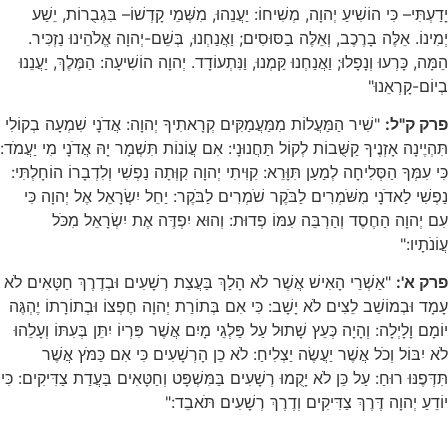
יָדַעְתִּי– כִּי הוֹשִׁיעַ יְהוָה, מְשִׁיחוֹ: יַעֲנֵהוּ, מִשְּׁמֵי קָדְשׁוֹ– בִּגְבֻרוֹת, יֵשַׁע
יְמִינוֹ. אֵלֶּה בָרֶכֶב, וְאֵלֶּה בַסּוּסִים; וַאֲנַחְנוּ, בְּשֵׁם-יְהוָה אֱלֹהֵינוּ נַזְכִּיר.
הֵמָּה, כָּרְעוּ וְנָפָלוּ; וַאֲנַחְנוּ קַּמְנוּ, וַנִּתְעוֹדָד. יְהוָה הוֹשִׁיעָה: הַמֶּלֶךְ, יַעֲנֵנוּ
בְיוֹם-קָרְאֵנוּ"
פרק ק"ל:
"שִׁיר הַמַּעֲלוֹת מִמַּעֲמַקִּים קְרָאתִיךָ יְהוָה: אֲדֹנָי שִׁמְעָה בְקוֹלִי
תִּהְיֶינָה אָזְנֶיךָ קַשֻּׁבוֹת לְקוֹל תַּחֲנוּנָי: אִם עֲוֹנוֹת תִּשְׁמָר יָהּ אֲדֹנָי מִי יַעֲמֹד:
כִּי עִמְּךָ הַסְּלִיחָה לְמַעַן תִּוָּרֵא: קִוִּיתִי יְהוָה קִוְּתָה נַפְשִׁי וְלִדְבָרוֹ הוֹחָלְתִּי:
נַפְשִׁי לַאדֹנָי מִשֹּׁמְרִים לַבֹּקֶר שֹׁמְרִים לַבֹּקֶר: יַחֵל יִשְׂרָאֵל אֶל יְהוָה כִּי
עִם יְהוָה הַחֶסֶד וְהַרְבֵּה עִמּוֹ פְדוּת: וְהוּא יִפְדֶּה אֶת יִשְׂרָאֵל מִכֹּל
עֲוֹנֹתָיו:"
פרק א':
"אַשְׁרֵי הָאִישׁ אֲשֶׁר לֹא הָלַךְ בַּעֲצַת רְשָׁעִים וּבְדֶרֶךְ חַטָּאִים לֹא
עָמָד וּבְמוֹשַׁב לֵצִים לֹא יָשָׁב: כִּי אִם בְּתוֹרַת יְהוָה חֶפְצוֹ וּבְתוֹרָתוֹ יֶהְגֶּה
יוֹמָם וָלָיְלָה: וְהָיָה כְּעֵץ שָׁתוּל עַל פַּלְגֵי מָיִם אֲשֶׁר פִּרְיוֹ יִתֵּן בְּעִתּוֹ וְעָלֵהוּ
לֹא יִבּוֹל וְכֹל אֲשֶׁר יַעֲשֶׂה יַצְלִיחַ: לֹא כֵן הָרְשָׁעִים כִּי אִם כַּמֹּץ אֲשֶׁר
תִּדְּפֶנּוּ רוּחַ: עַל כֵּן לֹא יָקֻמוּ רְשָׁעִים בַּמִּשְׁפָּט וְחַטָּאִים בַּעֲדַת צַדִּיקִים: כִּי
יוֹדֵעַ יְהוָה דֶּרֶךְ צַדִּיקִים וְדֶרֶךְ רְשָׁעִים תֹּאבֵד:"