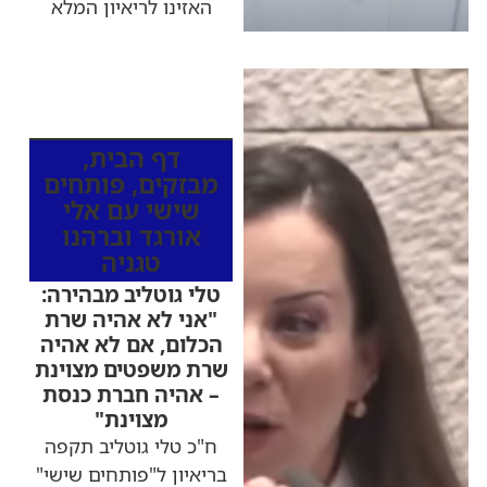
האזינו לריאיון המלא
כותרות החדשות
מהרדיו
דף הבית
,
מבזקים
,
פותחים
שישי עם אלי
אורגד וברהנו
טגניה
טלי גוטליב מבהירה:
"אני לא אהיה שרת
הכלום, אם לא אהיה
שרת משפטים מצוינת
– אהיה חברת כנסת
מצוינת"
ח"כ טלי גוטליב תקפה
בריאיון ל"פותחים שישי"