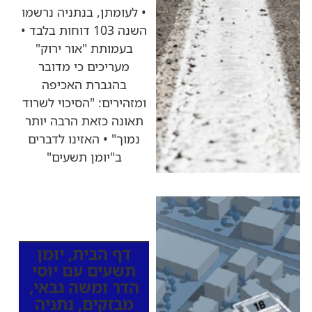
• לעומתן, בנתניה נרשמו
השנה 103 דוחות בלבד •
בעמותת "אור ירוק"
מעריכים כי מדובר
בהגברת האכיפה
ומזהירים: "הסיכוי לשרוד
תאונה כזאת הרבה יותר
נמוך" • האזינו לדברים
ב"יומן תשעים"
כותרות החדשות
מהרדיו
דף הבית
,
יומן
תשעים עם יוסי
הדר ומשה גבאי
,
מבזקים
,
נתניה