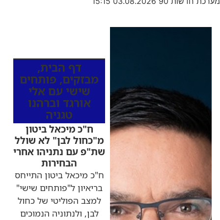
מערכת חדשות 90
03.08.2026
15:15
כותרות החדשות
מהרדיו
דף הבית
,
מבזקים
,
פותחים
שישי עם אלי
אורגד וברהנו
טגניה
ח"כ מיכאל ביטון
מ"כחול לבן" לא שולל
שת"פ עם נתניהו אחרי
הבחירות
ח"כ מיכאל ביטון התייחס
בריאיון ל"פותחים שישי"
למצב הפוליטי של כחול
לבן, ולנתוניה הנמוכים