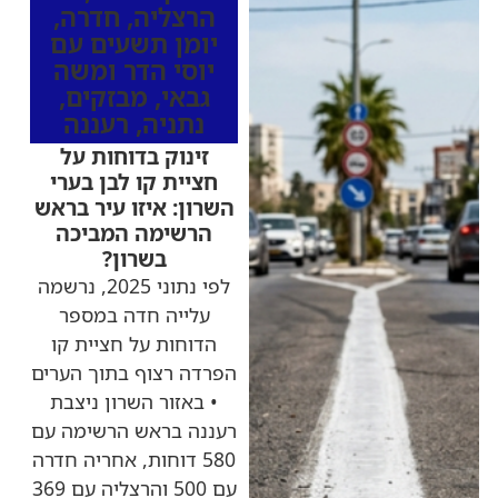
הרצליה
,
חדרה
,
יומן תשעים עם
יוסי הדר ומשה
גבאי
,
מבזקים
,
נתניה
,
רעננה
זינוק בדוחות על
חציית קו לבן בערי
השרון: איזו עיר בראש
הרשימה המביכה
בשרון?
לפי נתוני 2025, נרשמה
עלייה חדה במספר
הדוחות על חציית קו
הפרדה רצוף בתוך הערים
• באזור השרון ניצבת
רעננה בראש הרשימה עם
580 דוחות, אחריה חדרה
עם 500 והרצליה עם 369