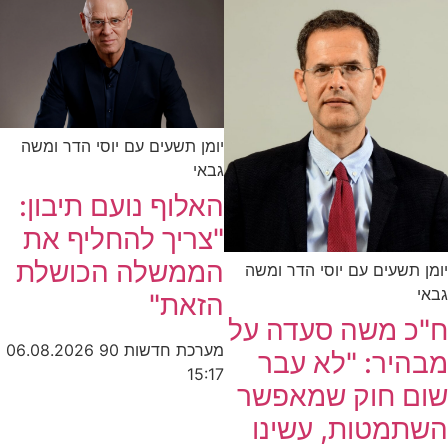
יומן תשעים עם יוסי הדר ומשה
גבאי
האלוף נועם תיבון:
"צריך להחליף את
הממשלה הכושלת
יומן תשעים עם יוסי הדר ומשה
גבאי
הזאת"
ח"כ משה סעדה על
מערכת חדשות 90
06.08.2026
מבהיר: "לא עבר
15:17
שום חוק שמאפשר
השתמטות, עשינו