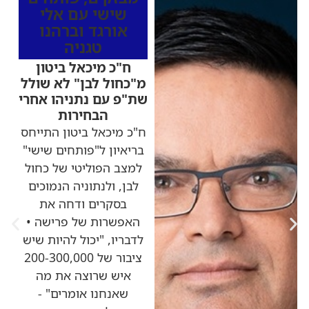
שישי עם אלי
אורגד וברהנו
טגניה
ח"כ מיכאל ביטון
מ"כחול לבן" לא שולל
שת"פ עם נתניהו אחרי
הבחירות
ח"כ מיכאל ביטון התייחס
בריאיון ל"פותחים שישי"
למצב הפוליטי של כחול
לבן, ולנתוניה הנמוכים
בסקרים ודחה את
האפשרות של פרישה •
לדבריו, "יכול להיות שיש
ציבור של 200-300,000
איש שרוצה את מה
שאנחנו אומרים" -