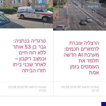
דף הבית
דף הבית
טרגדיה בנתניה:
הרצליה עוברת
גבר בן 53 אותר
לרמזורים חכמים:
ללא רוח חיים
מערכת AI חדשה
ובמצב ריקבון –
תלמד את
לאחר שבני ביתו
העומסים בזמן
חזרו הביתה
אמת
מערכת חדשות 90
06.08.2026
מערכת חדשות 90
05.08.2026
17:55
10:13