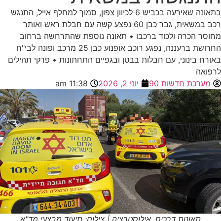
בתאונה שאירעה בכביש 6 לכיוון צפון, סמוך למחלף אייל, התנגש
רכב במשאית, גבר כבן 60 נפצע קשה עם חבלת ראש ואותר
מחוסר הכרה ולכוד ברכבו • תאונה נוספת שהתרחשה ברחוב
החרושת ברעננה, נפגע רוכב אופנוע כבן 25 מרכב ופונה לבי"ח
באורח בינוני, עם חבלות בבטן ובגפיים התחתונות • פרקי תהילים
לרפואה
מערכת חדשות 90
יוני 2, 2026
11:38 am
תאונות דרכים, אילוסטרציה | צילום: תיעוד מבצעי מד"א