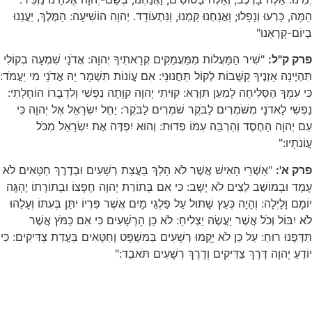
הֵמָּה, כָּרְעוּ וְנָפָלוּ; וַאֲנַחְנוּ קַּמְנוּ, וַנִּתְעוֹדָד. יְהוָה הוֹשִׁיעָה: הַמֶּלֶךְ, יַעֲנֵנוּ
בְיוֹם-קָרְאֵנוּ"
פרק ק"ל:
"שִׁיר הַמַּעֲלוֹת מִמַּעֲמַקִּים קְרָאתִיךָ יְהוָה: אֲדֹנָי שִׁמְעָה בְקוֹלִי
תִּהְיֶינָה אָזְנֶיךָ קַשֻּׁבוֹת לְקוֹל תַּחֲנוּנָי: אִם עֲוֹנוֹת תִּשְׁמָר יָהּ אֲדֹנָי מִי יַעֲמֹד:
כִּי עִמְּךָ הַסְּלִיחָה לְמַעַן תִּוָּרֵא: קִוִּיתִי יְהוָה קִוְּתָה נַפְשִׁי וְלִדְבָרוֹ הוֹחָלְתִּי:
נַפְשִׁי לַאדֹנָי מִשֹּׁמְרִים לַבֹּקֶר שֹׁמְרִים לַבֹּקֶר: יַחֵל יִשְׂרָאֵל אֶל יְהוָה כִּי
עִם יְהוָה הַחֶסֶד וְהַרְבֵּה עִמּוֹ פְדוּת: וְהוּא יִפְדֶּה אֶת יִשְׂרָאֵל מִכֹּל
עֲוֹנֹתָיו:"
פרק א':
"אַשְׁרֵי הָאִישׁ אֲשֶׁר לֹא הָלַךְ בַּעֲצַת רְשָׁעִים וּבְדֶרֶךְ חַטָּאִים לֹא
עָמָד וּבְמוֹשַׁב לֵצִים לֹא יָשָׁב: כִּי אִם בְּתוֹרַת יְהוָה חֶפְצוֹ וּבְתוֹרָתוֹ יֶהְגֶּה
יוֹמָם וָלָיְלָה: וְהָיָה כְּעֵץ שָׁתוּל עַל פַּלְגֵי מָיִם אֲשֶׁר פִּרְיוֹ יִתֵּן בְּעִתּוֹ וְעָלֵהוּ
לֹא יִבּוֹל וְכֹל אֲשֶׁר יַעֲשֶׂה יַצְלִיחַ: לֹא כֵן הָרְשָׁעִים כִּי אִם כַּמֹּץ אֲשֶׁר
תִּדְּפֶנּוּ רוּחַ: עַל כֵּן לֹא יָקֻמוּ רְשָׁעִים בַּמִּשְׁפָּט וְחַטָּאִים בַּעֲדַת צַדִּיקִים: כִּי
יוֹדֵעַ יְהוָה דֶּרֶךְ צַדִּיקִים וְדֶרֶךְ רְשָׁעִים תֹּאבֵד:"