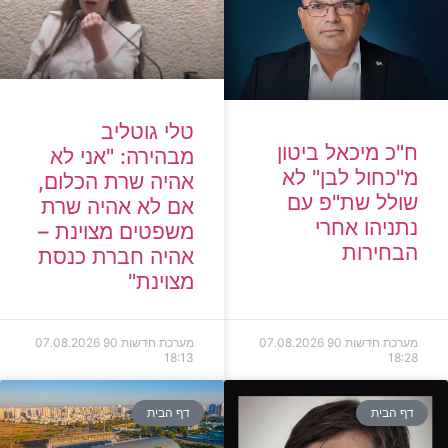
טלי גוטליב
ח"כ מיכאל ביטון
מבהירה: "אני לא
מ"כחול לבן" לא
אהיה שרת הכלום,
שולל שת"פ עם
אם לא אהיה שרת
נתניהו אחרי
משפטים מצוינת –
הבחירות
אהיה חברת כנסת
מצוינת"
מערכת חדשות 90
07.08.2026
מערכת חדשות 90
07.08.2026
18:13
18:28
דף הבית
דף הבית