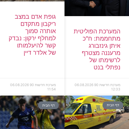
גופת אדם במצב
ריקבון מתקדם
אותרה סמוך
המערכת הפוליטית
למחלף ירקון: נבדק
מתחממת: ח"כ
קשר להיעלמותו
איתן גינזבורג
של אלדר דיין
מרעננה מצטרף
לרשימתו של
נפתלי בנט
מערכת חדשות 90
06.08.2026
מערכת חדשות 90
06.08.2026
11:54
12:33
דף הבית
דף הבית