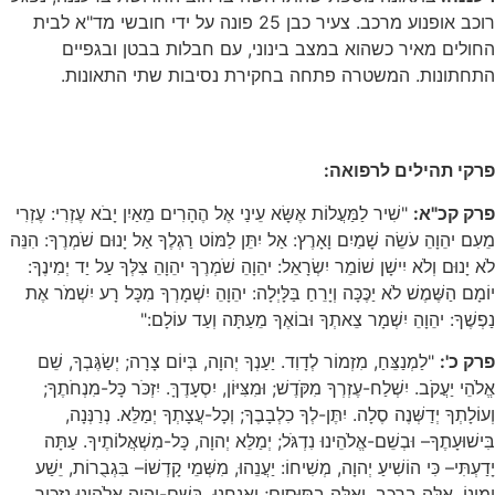
רוכב אופנוע מרכב. צעיר כבן 25 פונה על ידי חובשי מד"א לבית
החולים מאיר כשהוא במצב בינוני, עם חבלות בבטן ובגפיים
התחתונות. המשטרה פתחה בחקירת נסיבות שתי התאונות.
פרקי תהילים לרפואה:
פרק קכ"א:
"שִׁיר לַמַּעֲלוֹת אֶשָּׂא עֵינַי אֶל הֶהָרִים מֵאַיִן יָבֹא עֶזְרִי: עֶזְרִי
מֵעִם יהֵוָהֵ עֹשֵׂה שָׁמַיִם וָאָרֶץ: אַל יִתֵּן לַמּוֹט רַגְלֶךָ אַל יָנוּם שֹׁמְרֶךָ: הִנֵּה
לֹא יָנוּם וְלֹא יִישָׁן שׁוֹמֵר יִשְׂרָאֵל: יהֵוָהֵ שֹׁמְרֶךָ יהֵוָהֵ צִלְּךָ עַל יַד יְמִינֶךָ:
יוֹמָם הַשֶּׁמֶשׁ לֹא יַכֶּכָּה וְיָרֵחַ בַּלָּיְלָה: יהֵוָהֵ יִשְׁמָרְךָ מִכָּל רָע יִשְׁמֹר אֶת
נַפְשֶׁךָ: יהֵוָהֵ יִשְׁמָר צֵאתְךָ וּבוֹאֶךָ מֵעַתָּה וְעַד עוֹלָם:"
פרק כ':
"לַמְנַצֵּחַ, מִזְמוֹר לְדָוִד. יַעַנְךָ יְהוָה, בְּיוֹם צָרָה; יְשַׂגֶּבְךָ, שֵׁם
אֱלֹהֵי יַעֲקֹב. יִשְׁלַח-עֶזְרְךָ מִקֹּדֶשׁ; וּמִצִּיּוֹן, יִסְעָדֶךָּ. יִזְכֹּר כָּל-מִנְחֹתֶךָ;
וְעוֹלָתְךָ יְדַשְּׁנֶה סֶלָה. יִתֶּן-לְךָ כִלְבָבֶךָ; וְכָל-עֲצָתְךָ יְמַלֵּא. נְרַנְּנָה,
בִּישׁוּעָתֶךָ– וּבְשֵׁם-אֱלֹהֵינוּ נִדְגֹּל; יְמַלֵּא יְהוָה, כָּל-מִשְׁאֲלוֹתֶיךָ. עַתָּה
יָדַעְתִּי– כִּי הוֹשִׁיעַ יְהוָה, מְשִׁיחוֹ: יַעֲנֵהוּ, מִשְּׁמֵי קָדְשׁוֹ– בִּגְבֻרוֹת, יֵשַׁע
יְמִינוֹ. אֵלֶּה בָרֶכֶב, וְאֵלֶּה בַסּוּסִים; וַאֲנַחְנוּ, בְּשֵׁם-יְהוָה אֱלֹהֵינוּ נַזְכִּיר.