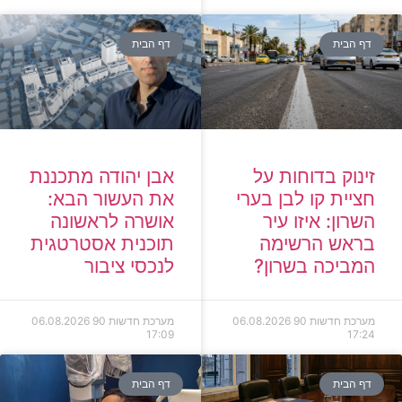
דף הבית
דף הבית
זינוק בדוחות על
אבן יהודה מתכננת
חציית קו לבן בערי
את העשור הבא:
השרון: איזו עיר
אושרה לראשונה
בראש הרשימה
תוכנית אסטרטגית
המביכה בשרון?
לנכסי ציבור
מערכת חדשות 90
06.08.2026
מערכת חדשות 90
06.08.2026
17:09
17:24
דף הבית
דף הבית