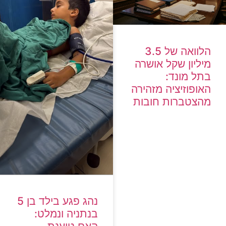
הלוואה של 3.5
מיליון שקל אושרה
בתל מונד:
האופוזיציה מזהירה
מהצטברות חובות
נהג פגע בילד בן 5
בנתניה ונמלט: