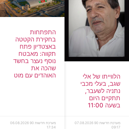
התפתחות
בחקירת הקטטה
באצטדיון פתח
תקווה: מאבטח
נוסף נעצר בחשד
שהכה את
האוהדים עם מוט
הלווייתו של אלי
שגב, בעלי מכבי
נתניה לשעבר,
תתקיים היום
בשעה 11:00
מערכת חדשות 90
07.08.2026
מערכת חדשות 90
06.08.2026
17:34
09:17