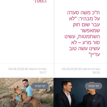
הזאת"
ח"כ משה סעדה
על מבהיר: "לא
עבר שום חוק
שמאפשר
השתמטות, עשינו
סור מרע – לא
עשינו עשה טוב
עדיין"
מערכת חדשות 90
06.08.2026
מערכת חדשות 90
06.08.2026
15:17
16:35
דף הבית
דף הבית