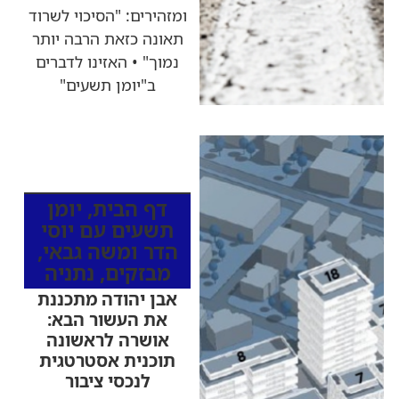
ומזהירים: "הסיכוי לשרוד
תאונה כזאת הרבה יותר
נמוך" • האזינו לדברים
ב"יומן תשעים"
כותרות החדשות
מהרדיו
דף הבית
,
יומן
תשעים עם יוסי
הדר ומשה גבאי
,
מבזקים
,
נתניה
אבן יהודה מתכננת
את העשור הבא:
אושרה לראשונה
תוכנית אסטרטגית
לנכסי ציבור