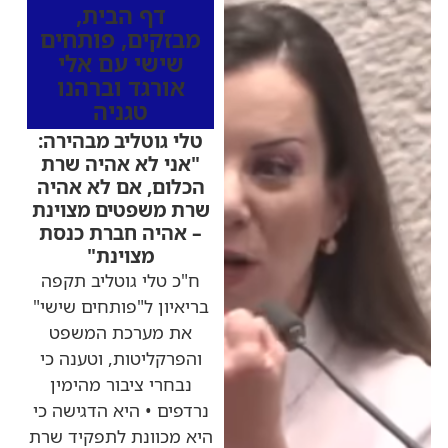
דף הבית
,
מבזקים
,
פותחים
שישי עם אלי
אורגד וברהנו
טגניה
טלי גוטליב מבהירה:
"אני לא אהיה שרת
הכלום, אם לא אהיה
שרת משפטים מצוינת
– אהיה חברת כנסת
מצוינת"
ח"כ טלי גוטליב תקפה
בריאיון ל"פותחים שישי"
את מערכת המשפט
והפרקליטות, וטענה כי
נבחרי ציבור מהימין
נרדפים • היא הדגישה כי
היא מכוונת לתפקיד שרת