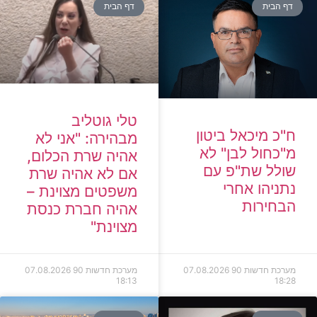
דף הבית
דף הבית
טלי גוטליב
ח"כ מיכאל ביטון
מבהירה: "אני לא
מ"כחול לבן" לא
אהיה שרת הכלום,
שולל שת"פ עם
אם לא אהיה שרת
נתניהו אחרי
משפטים מצוינת –
הבחירות
אהיה חברת כנסת
מצוינת"
מערכת חדשות 90
07.08.2026
מערכת חדשות 90
07.08.2026
18:13
18:28