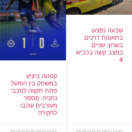
שבעה נפצעו
בתאונות דרכים
בשרון: שניים
במצב קשה בכביש
4
קטטה ביציע
במשחק בין הפועל
פתח תקווה למכבי
נתניה: מספר
מעורבים עוכבו
לחקירה
מערכת חדשות 90
06.08.2026
מערכת חדשות 90
06.08.2026