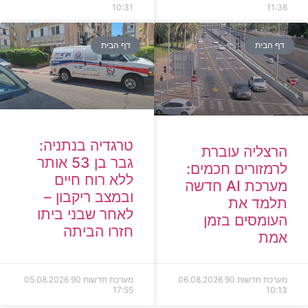
10:31
11:36
דף הבית
דף הבית
טרגדיה בנתניה:
הרצליה עוברת
גבר בן 53 אותר
לרמזורים חכמים:
ללא רוח חיים
מערכת AI חדשה
ובמצב ריקבון –
תלמד את
לאחר שבני ביתו
העומסים בזמן
חזרו הביתה
אמת
מערכת חדשות 90
06.08.2026
מערכת חדשות 90
05.08.2026
17:55
10:13