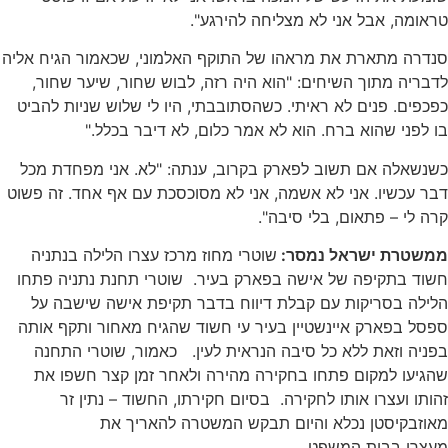
טראומה, אבל אני לא מצליחה להירגע".
סנדרה מתארת את מראהו של התוקף האלמוני, שכאמור הגיח אליה
לדבריה מתוך השיחים: "הוא היה רזה, לבוש שחור, שיער שחור,
כפכפים. פנים לא ראיתי. כשהסתובבתי, היו לי שלוש שניות להביט
בו לפני שהוא ברח. הוא לא אמר כלום, לא דיבר בכלל."
כשנשאלה אם תשוב לפארק בקרוב, ענתה: "לא. אני מפחדת מכל
דבר עכשיו. אני לא אשמה, אני לא מסוכסכת עם אף אחד. זה פשוט
קרה לי – פתאום, בלי סיבה".
ממשטרת ישראל נמסר:
שוטרי מחוז מרכז עצרו הלילה בנתניה
חשוד בתקיפה של אישה בפארק בעיר. שוטרי תחנת נתניה פתחו
הלילה בסריקות עם קבלת דיווח בדבר תקיפת אישה שישבה על
ספסל בפארק איינשטיין בעיר עי חשוד שהגיח מאחור ותקף אותה
בפניה וזאת ללא כל סיבה הנראית לעין. כאמור, שוטרי התחנה
שהגיעו למקום פתחו בחקירה מהירה ולאחר זמן קצר חשפו את
זהותו ועצרו אותו לחקירה. בסיום חקירתו, החשוד – נתין זר
מאוזבקיסטן נכלא והיום תבקש המשטרה להאריך את
מעצרו בבית המשפט.