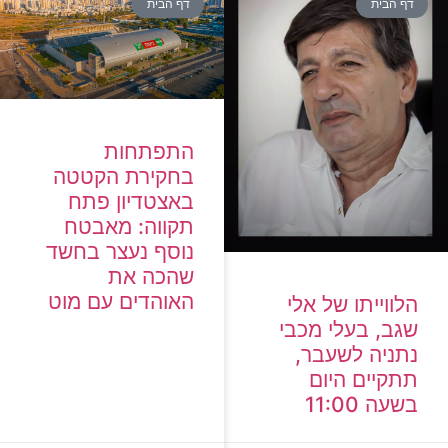
דף הבית
דף הבית
התפתחות
בחקירת הקטטה
באצטדיון פתח
תקווה: מאבטח
נוסף נעצר בחשד
שהכה את
האוהדים עם מוט
הלווייתו של אלי
שגב, בעלי מכבי
נתניה לשעבר,
תתקיים היום
בשעה 11:00