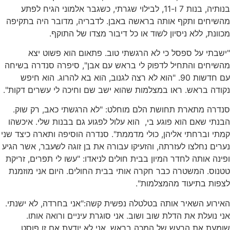
בנותיה, בנות 7 ו-11, לבילוי שגרתי, כשגבר אלמוני הגיח לפתע
מהשיחים ותקף אותה בראשה באבן. לדבריה, מדובר היה בתקיפה
מכוונת, ללא ניסיון לשוד או כל דיבור מצדו של התוקף.
"ישבתי על ספסל כי לא הרגשתי טוב. פתאום הוא פשוט יצא
מהשיחים והתחיל לדפוק לי בראש עם אבן", סיפרה סנדרה בשיחה
עם חדשות 90. "הוא לא רצה לגנוב, הוא בא להרוג. הוא חיפש
נקודה בראש. ראו במצלמות שהוא ישב שם וחיכה לי עשרים דקות".
סנדרה מתארת תחושת הלם מוחלט: "לא הרגשתי כאב, רק שוק.
הבנתי שאם הוא פוגע בי, הוא עלול לפגוע גם בבנות שלי. איכשהו
קמתי וברחתי אליהן, כולי מדממת". סנדרה הוסיפה ותארה כיצד שני
נערים נחלצו לעזרתה, והזעיקו עבורה את בן זוגה לשעבר, אשר הגיע
ופינה אותה לחדר המיון בבית חולים לניאדו: "עשו לי תפרים, זריקת
טטנוס. המשטרה כבר חקרה אותי בבית החולים. היום אני מוזמנת
לצפות בתיעוד מהמצלמות".
האירוע השאיר אותה בטלטלה נפשית קשה:"אני בחרדה, לא ישנתי.
אני נועלת את הדלת שוב ושוב. אני סוגרת עיניים ורואה אותו.
שומעת את הרעש של המכה בראש. אני לא יודעת אם זו פוסט