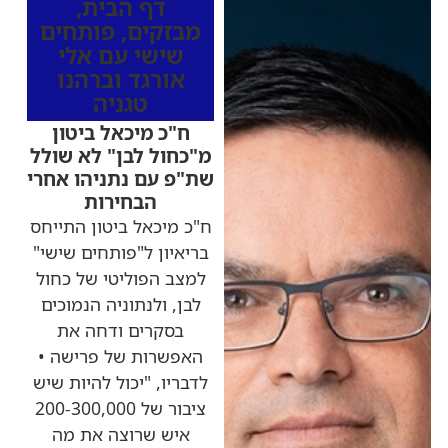
דף הבית
,
מבזקים
,
פותחים
שישי עם אלי
אורגד וברהנו
טגניה
ח"כ מיכאל ביטון
מ"כחול לבן" לא שולל
שת"פ עם נתניהו אחרי
הבחירות
ח"כ מיכאל ביטון התייחס
בריאיון ל"פותחים שישי"
למצב הפוליטי של כחול
לבן, ולנתוניה הנמוכים
בסקרים ודחה את
האפשרות של פרישה •
לדבריו, "יכול להיות שיש
ציבור של 200-300,000
איש שרוצה את מה