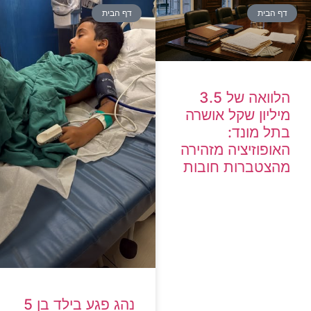
דף הבית
דף הבית
הלוואה של 3.5
מיליון שקל אושרה
בתל מונד:
האופוזיציה מזהירה
מהצטברות חובות
נהג פגע בילד בן 5