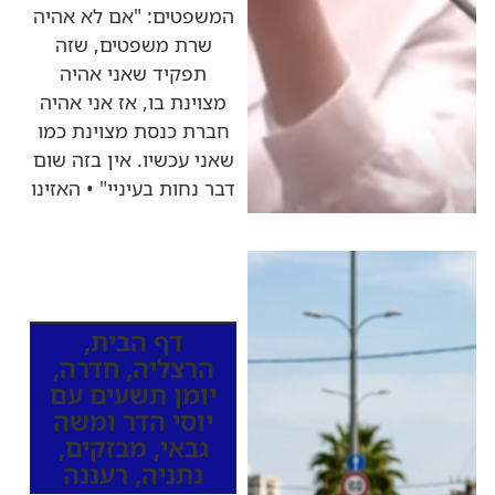
המשפטים: "אם לא אהיה
שרת משפטים, שזה
תפקיד שאני אהיה
מצוינת בו, אז אני אהיה
חברת כנסת מצוינת כמו
שאני עכשיו. אין בזה שום
דבר נחות בעיניי" • האזינו
כותרות החדשות
מהרדיו
דף הבית
,
הרצליה
,
חדרה
,
יומן תשעים עם
יוסי הדר ומשה
גבאי
,
מבזקים
,
נתניה
,
רעננה