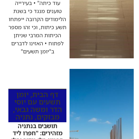
עוד כיתה" • בעירייה
טוענים מנגד כי בשנת
הלימודים הקרובה ייפתחו
תשע כיתות, וכי זהו מספר
הכיתות המרבי שניתן
לפתוח • האזינו לדברים
ב"יומן תשעים"
כותרות החדשות
מהרדיו
דף הבית
,
יומן
תשעים עם יוסי
הדר ומשה גבאי
,
מבזקים
,
נתניה
תושבים בנתניה
מזהירים: "חפרו ליד