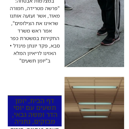
במצלמות אבטחה:
"פרשה מטרידה, חמורה
מאוד, אשר זעזעה אותנו
שראינו את הצילומים",
אמר ראש משרד
החקירות במשטרת כפר
סבא, פקד יונתן מינדל •
האזינו לריאיון המלא
ב"יומן תשעים"
כותרות החדשות
מהרדיו
דף הבית
,
יומן
תשעים עם יוסי
הדר ומשה גבאי
,
מבזקים
,
נתניה