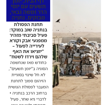
דף הבית
,
יומן
תשעים עם יוסי
הדר ומשה גבאי
,
מבזקים
,
נתניה
תחנת הפסולת
בנתניה שוב במוקד:
פעיל סביבתי מזהיר
ממפגעי אבק וקורא
לעירייה לפעול –
"יוציאו את האף
שלהם וירדו לשטח"
כחודש מאז שנחשפה
הסוגיה ב"יומן תשעים",
לא חל שינוי בסוגיית
הזיהום סמוך לתחנת
המעבר לפסולת הגושית
ברחוב הרכב בנתניה •
לדברי גיא שחר, פעיל
סביבתי ולשעבר נציג