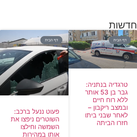
חדשות
דף הבית
דף הבית
טרגדיה בנתניה:
גבר בן 53 אותר
ללא רוח חיים
ובמצב ריקבון –
פעוט ננעל ברכב:
לאחר שבני ביתו
השוטרים ניפצו את
חזרו הביתה
השמשה וחילצו
אותו במהירות