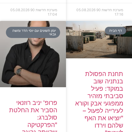
מערכת חדשות 90
05.08.2026
מערכת חדשות 90
05.08.2026
17:04
17:16
דף הבית
יומן תשעים עם יוסי הדר ומשה
גבאי
תחנת הפסולת
בנתניה שוב
במוקד: פעיל
סביבתי מזהיר
פרופ' יניב רוזנאי
ממפגעי אבק וקורא
הסביר את החלטת
לעירייה לפעול –
סולברג:
"יוציאו את האף
"הפרקטיקה
שלהם וירדו