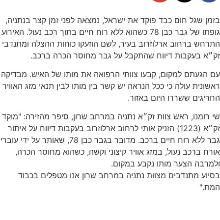
בזמן שגל חום כבד פוקד את ישראל, נמצאה לפני זמן קצר בנתניה,
גופתו של גבר כבן 78 כשהוא ללא רוח חיים בתוך רכב נעול. האירוע
התרחש ברחוב ארלוזרוב בעיר, לשם הוזעקו כוחות ההצלה ומתנדבי
זק״א בעקבות דיווח שהתקבל על גבר מחוסר הכרה ברכב.
עם הגעתם למקום, קבעו צוותי הרפואה את מותו של האיש. מבדיקה
ראשונית עולה כי ככל הנראה יש קשר בין מותו לבין תנאי מזג האוויר
החריגים ששררו היום באזור.
שי רומנו, ראש צוות זק״א נתניה במרחב שרון, סיפר מהזירה: "מוקד
זק״א (1223) הזניק אותי לרחוב ארלוזרוב בעקבות דיווח על איתור
גבר ללא רוח חיים ברכב. מדובר בגבר כבן 78, שאותר על ידי עוברי
אורח ברכב נעול, במזג אוויר קיצוני וקשה, כשהוא מחוסר הכרה,
ולמרבה הצער מותו נקבע במקום.
בסיוע מתנדבים מצוות נתניה במרחב שרון אנו מטפלים בכבוד
המת."