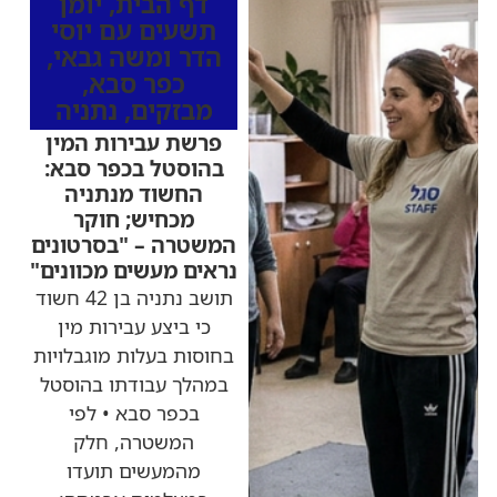
דף הבית
,
יומן
תשעים עם יוסי
הדר ומשה גבאי
,
כפר סבא
,
מבזקים
,
נתניה
פרשת עבירות המין
בהוסטל בכפר סבא:
החשוד מנתניה
מכחיש; חוקר
המשטרה – "בסרטונים
נראים מעשים מכוונים"
תושב נתניה בן 42 חשוד
כי ביצע עבירות מין
בחוסות בעלות מוגבלויות
במהלך עבודתו בהוסטל
בכפר סבא • לפי
המשטרה, חלק
מהמעשים תועדו