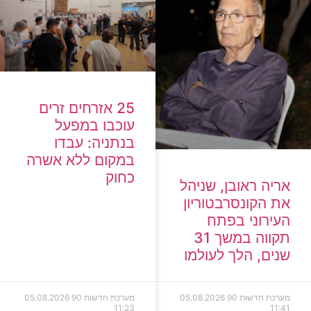
25 אזרחים זרים
עוכבו במפעל
בנתניה: עבדו
במקום ללא אשרה
כחוק
אריה ראובן, שניהל
את הקונסרבטוריון
העירוני בפתח
תקווה במשך 31
שנים, הלך לעולמו
מערכת חדשות 90
05.08.2026
מערכת חדשות 90
05.08.2026
11:23
11:41