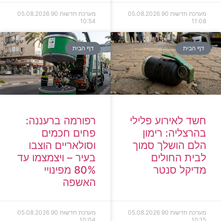
מערכת חדשות 90
05.08.2026
מערכת חדשות 90
05.08.2026
10:54
11:08
דף הבית
דף הבית
חשד לאירוע פלילי
רפורמה ברעננה:
בהרצליה: רימון
פחים חכמים
הלם הושלך סמוך
וסולאריים הוצבו
לבית החולים
בעיר – ויצמצמו עד
מדיקל סנטר
80% מפינויי
האשפה
מערכת חדשות 90
05.08.2026
מערכת חדשות 90
05.08.2026
10:04
10:15