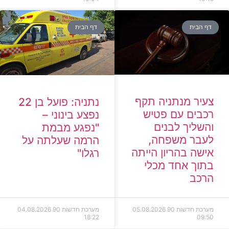
דף הבית
דף הבית
צעיר מנתניה תקף
נתניה: פועל בן 22
רכבים עם פטיש
נפצע בינוני –
והשליך לבנים
"נפגע מבמת
לעבר משפחה,
הרמה שעלתה על
אישה בהריון הייתה
רגלו"
בתוך אחד מכלי
הרכב
מערכת חדשות 90
05.08.2026
מערכת חדשות 90
04.08.2026
18:22
09:50