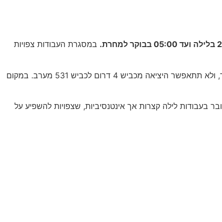
במסגרת העבודות צפויות
במהלך העבודות תיחסם התנועה בכביש 4 לכיוון דרום, ממחלף רעננה דרום. בנוסף, ייחסמו כלל היציאות המובילות לכביש 4 דרום באזור, ולא תתאפשר היציאה מכביש 4 דרום לכביש 531 מערב. במקום
בר בעבודות לילה קצרות אך אינטנסיביות, שצפויות להשפיע על