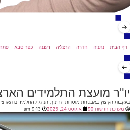
→
דף הבית
נתניה
חדרה
הרצליה
רעננה
כפר סבא
פתח 
←
יו"ר מועצת התלמידים הארצית
בעקבות הקיצוץ באבטחת מוסדות החינוך, הנהגת התלמידים הארצית
מערכת חדשות 90
אוגוסט 24, 2025
9:13 am