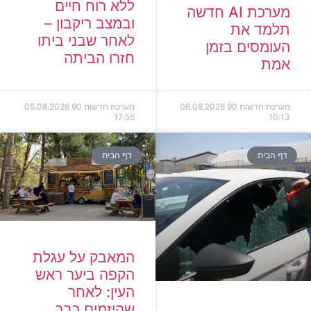
ללא רוח חיים
מערכת AI חדשה
ובמצב ריקבון –
תלמד את
לאחר שבני ביתו
העומסים בזמן
חזרו הביתה
אמת
מערכת חדשות 90
06.08.2026
מערכת חדשות 90
05.08.2026
17:55
10:13
דף הבית
דף הבית
המאבק על עגלת
הקפה ביער ראש
העין: לאחר
שהיזמים כבר