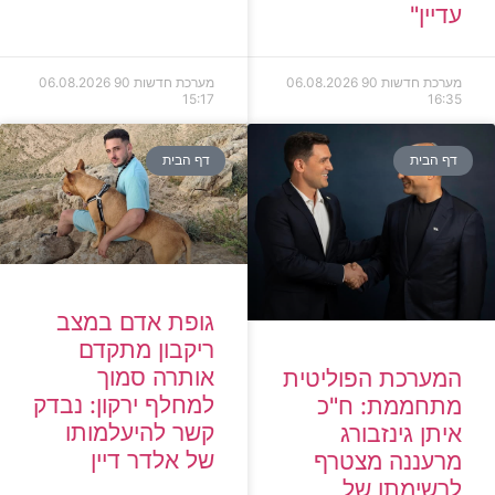
עדיין"
מערכת חדשות 90
06.08.2026
מערכת חדשות 90
06.08.2026
15:17
16:35
דף הבית
דף הבית
גופת אדם במצב
ריקבון מתקדם
אותרה סמוך
המערכת הפוליטית
למחלף ירקון: נבדק
מתחממת: ח"כ
קשר להיעלמותו
איתן גינזבורג
של אלדר דיין
מרעננה מצטרף
לרשימתו של