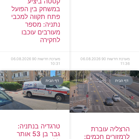
קטטה ביציע
במשחק בין הפועל
פתח תקווה למכבי
נתניה: מספר
מעורבים עוכבו
לחקירה
מערכת חדשות 90
06.08.2026
מערכת חדשות 90
06.08.2026
10:31
11:36
דף הבית
דף הבית
טרגדיה בנתניה:
הרצליה עוברת
גבר בן 53 אותר
לרמזורים חכמים: