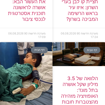
חציית קו לבן בערי
את העשור הבא:
השרון: איזו עיר
אושרה לראשונה
בראש הרשימה
תוכנית אסטרטגית
המביכה בשרון?
לנכסי ציבור
מערכת חדשות 90
06.08.2026
מערכת חדשות 90
06.08.2026
17:09
17:24
דף הבית
דף הבית
הלוואה של 3.5
מיליון שקל אושרה
בתל מונד:
האופוזיציה מזהירה
מהצטברות חובות