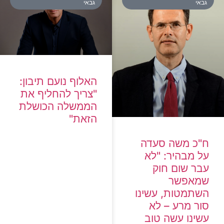
גבאי
גבאי
האלוף נועם תיבון:
"צריך להחליף את
הממשלה הכושלת
הזאת"
ח"כ משה סעדה
על מבהיר: "לא
עבר שום חוק
שמאפשר
השתמטות, עשינו
סור מרע – לא
עשינו עשה טוב