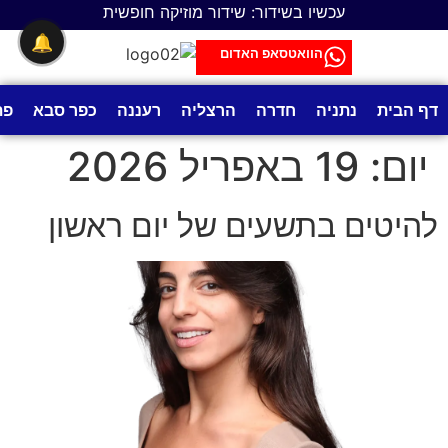
לתוכן
עכשיו בשידור: שידור מוזיקה חופשית
🔔
הוואטסאפ האדום
דף הבית
נתניה
חדרה
הרצליה
רעננה
כפר סבא
פת
יום:
19 באפריל 2026
להיטים בתשעים של יום ראשון