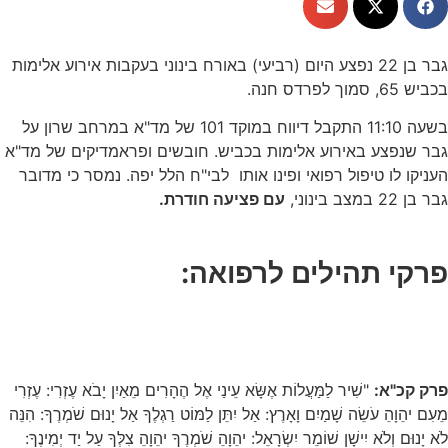
גבר בן 22 נפצע היום (רביעי) באורח בינוני בעקבות אירוע אלימות
בכביש 65, סמוך לפרדס חנה.
בשעה 11:10 התקבל דיווח במוקד 101 של מד"א במרחב שרון על
גבר שנפצע באירוע אלימות בכביש. חובשים ופראמדיקים של מד"א
העניקו לו טיפול רפואי ופינו אותו לבי"ח הלל יפה. נמסר כי מדובר
גבר בן 22 במצב בינוני,
עם פציעה חודרת.
פרקי תהילים לרפואה:
פרק קכ"א:
"שִׁיר לַמַּעֲלוֹת אֶשָּׂא עֵינַי אֶל הֶהָרִים מֵאַיִן יָבֹא עֶזְרִי: עֶזְרִי
מֵעִם יהֵוָהֵ עֹשֵׂה שָׁמַיִם וָאָרֶץ: אַל יִתֵּן לַמּוֹט רַגְלֶךָ אַל יָנוּם שֹׁמְרֶךָ: הִנֵּה
לֹא יָנוּם וְלֹא יִישָׁן שׁוֹמֵר יִשְׂרָאֵל: יהֵוָהֵ שֹׁמְרֶךָ יהֵוָהֵ צִלְּךָ עַל יַד יְמִינֶךָ: