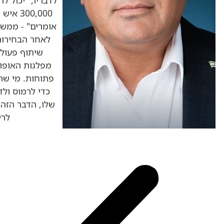
00,000
אומרים" - ממשל
לאחר הבחירות
שיתוף פעולה
מפלגות האופוז
כדי לרמוס ול
שלו, הדבר הזה נ
לרי