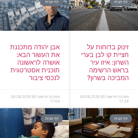
דף הבית
דף הבית
זינוק בדוחות על
אבן יהודה מתכננת
חציית קו לבן בערי
את העשור הבא:
השרון: איזו עיר
אושרה לראשונה
בראש הרשימה
תוכנית אסטרטגית
המביכה בשרון?
לנכסי ציבור
מערכת חדשות 90
06.08.2026
מערכת חדשות 90
06.08.2026
17:09
17:24
דף הבית
דף הבית