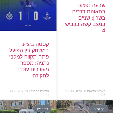
שבעה נפצעו
בתאונות דרכים
בשרון: שניים
במצב קשה בכביש
4
קטטה ביציע
במשחק בין הפועל
פתח תקווה למכבי
נתניה: מספר
מעורבים עוכבו
לחקירה
מערכת חדשות 90
06.08.2026
מערכת חדשות 90
06.08.2026
10:31
11:36
דף הבית
דף הבית