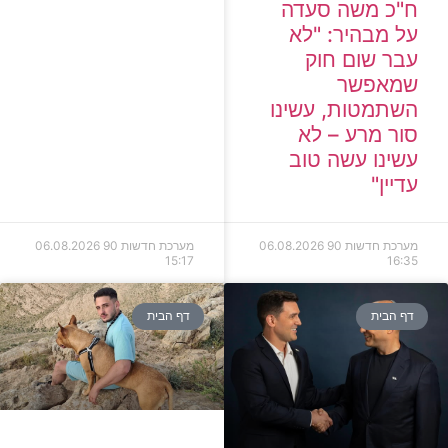
ח"כ משה סעדה
על מבהיר: "לא
עבר שום חוק
שמאפשר
השתמטות, עשינו
סור מרע – לא
עשינו עשה טוב
עדיין"
מערכת חדשות 90
06.08.2026
מערכת חדשות 90
06.08.2026
15:17
16:35
דף הבית
דף הבית