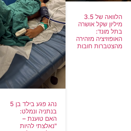
הלוואה של 3.5
מיליון שקל אושרה
בתל מונד:
האופוזיציה מזהירה
מהצטברות חובות
נהג פגע בילד בן 5
בנתניה ונמלט:
האם טוענת –
"נאלצתי להיות