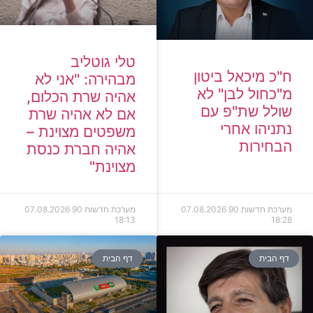
טלי גוטליב
ח"כ מיכאל ביטון
מבהירה: "אני לא
מ"כחול לבן" לא
אהיה שרת הכלום,
שולל שת"פ עם
אם לא אהיה שרת
נתניהו אחרי
משפטים מצוינת –
הבחירות
אהיה חברת כנסת
מצוינת"
מערכת חדשות 90
07.08.2026
מערכת חדשות 90
07.08.2026
18:13
18:28
דף הבית
דף הבית