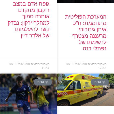
גופת אדם במצב
ריקבון מתקדם
אותרה סמוך
המערכת הפוליטית
למחלף ירקון: נבדק
מתחממת: ח"כ
קשר להיעלמותו
איתן גינזבורג
של אלדר דיין
מרעננה מצטרף
לרשימתו של
נפתלי בנט
מערכת חדשות 90
06.08.2026
מערכת חדשות 90
06.08.2026
11:54
12:33
דף הבית
דף הבית