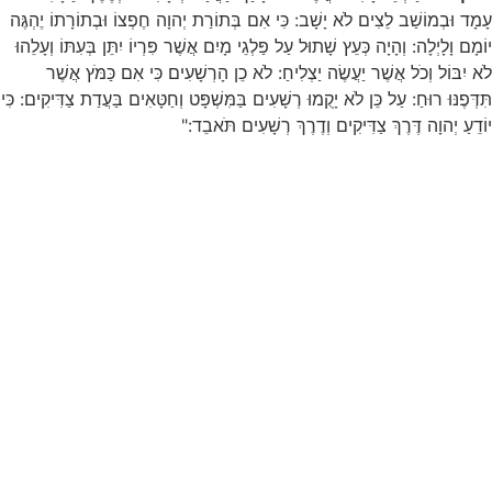
עָמָד וּבְמוֹשַׁב לֵצִים לֹא יָשָׁב: כִּי אִם בְּתוֹרַת יְהוָה חֶפְצוֹ וּבְתוֹרָתוֹ יֶהְגֶּה
יוֹמָם וָלָיְלָה: וְהָיָה כְּעֵץ שָׁתוּל עַל פַּלְגֵי מָיִם אֲשֶׁר פִּרְיוֹ יִתֵּן בְּעִתּוֹ וְעָלֵהוּ
לֹא יִבּוֹל וְכֹל אֲשֶׁר יַעֲשֶׂה יַצְלִיחַ: לֹא כֵן הָרְשָׁעִים כִּי אִם כַּמֹּץ אֲשֶׁר
תִּדְּפֶנּוּ רוּחַ: עַל כֵּן לֹא יָקֻמוּ רְשָׁעִים בַּמִּשְׁפָּט וְחַטָּאִים בַּעֲדַת צַדִּיקִים: כִּי
יוֹדֵעַ יְהוָה דֶּרֶךְ צַדִּיקִים וְדֶרֶךְ רְשָׁעִים תֹּאבֵד:"