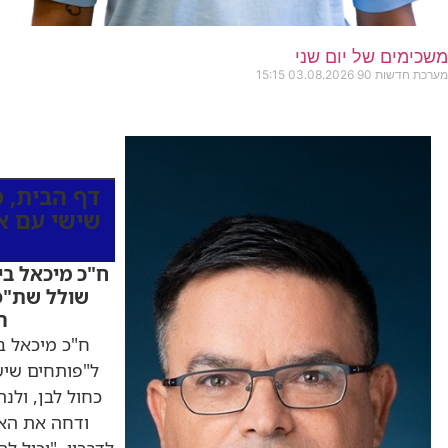
משכימים של יום שני
מערכת חדשות 90
03.08.2026
15:15
כותרות החד
דף הבית
,
מ
שישי עם אל
ח"כ מיכאל בי
שולל שת"פ 
ה
ח"כ מיכאל בי
ל"פותחים שיש
כחול לבן, ולנ
ודחה את הא