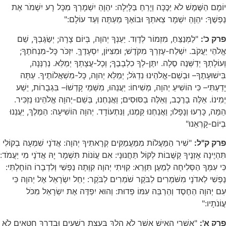
יוֹמָם הַשֶּׁמֶשׁ לֹא יַכֶּכָּה וְיָרֵחַ בַּלָּיְלָה: יהֵוָהֵ יִשְׁמָרְךָ מִכָּל רָע יִשְׁמֹר אֶת
נַפְשֶׁךָ: יהֵוָהֵ יִשְׁמָר צֵאתְךָ וּבוֹאֶךָ מֵעַתָּה וְעַד עוֹלָם:"
פרק כ':
"לַמְנַצֵּחַ, מִזְמוֹר לְדָוִד. יַעַנְךָ יְהוָה, בְּיוֹם צָרָה; יְשַׂגֶּבְךָ, שֵׁם
אֱלֹהֵי יַעֲקֹב. יִשְׁלַח-עֶזְרְךָ מִקֹּדֶשׁ; וּמִצִּיּוֹן, יִסְעָדֶךָּ. יִזְכֹּר כָּל-מִנְחֹתֶךָ;
וְעוֹלָתְךָ יְדַשְּׁנֶה סֶלָה. יִתֶּן-לְךָ כִלְבָבֶךָ; וְכָל-עֲצָתְךָ יְמַלֵּא. נְרַנְּנָה,
בִּישׁוּעָתֶךָ– וּבְשֵׁם-אֱלֹהֵינוּ נִדְגֹּל; יְמַלֵּא יְהוָה, כָּל-מִשְׁאֲלוֹתֶיךָ. עַתָּה
יָדַעְתִּי– כִּי הוֹשִׁיעַ יְהוָה, מְשִׁיחוֹ: יַעֲנֵהוּ, מִשְּׁמֵי קָדְשׁוֹ– בִּגְבֻרוֹת, יֵשַׁע
יְמִינוֹ. אֵלֶּה בָרֶכֶב, וְאֵלֶּה בַסּוּסִים; וַאֲנַחְנוּ, בְּשֵׁם-יְהוָה אֱלֹהֵינוּ נַזְכִּיר.
הֵמָּה, כָּרְעוּ וְנָפָלוּ; וַאֲנַחְנוּ קַּמְנוּ, וַנִּתְעוֹדָד. יְהוָה הוֹשִׁיעָה: הַמֶּלֶךְ, יַעֲנֵנוּ
בְיוֹם-קָרְאֵנוּ"
פרק ק"ל:
"שִׁיר הַמַּעֲלוֹת מִמַּעֲמַקִּים קְרָאתִיךָ יְהוָה: אֲדֹנָי שִׁמְעָה בְקוֹלִי
תִּהְיֶינָה אָזְנֶיךָ קַשֻּׁבוֹת לְקוֹל תַּחֲנוּנָי: אִם עֲוֹנוֹת תִּשְׁמָר יָהּ אֲדֹנָי מִי יַעֲמֹד:
כִּי עִמְּךָ הַסְּלִיחָה לְמַעַן תִּוָּרֵא: קִוִּיתִי יְהוָה קִוְּתָה נַפְשִׁי וְלִדְבָרוֹ הוֹחָלְתִּי:
נַפְשִׁי לַאדֹנָי מִשֹּׁמְרִים לַבֹּקֶר שֹׁמְרִים לַבֹּקֶר: יַחֵל יִשְׂרָאֵל אֶל יְהוָה כִּי
עִם יְהוָה הַחֶסֶד וְהַרְבֵּה עִמּוֹ פְדוּת: וְהוּא יִפְדֶּה אֶת יִשְׂרָאֵל מִכֹּל
עֲוֹנֹתָיו:"
פרק א':
"אַשְׁרֵי הָאִישׁ אֲשֶׁר לֹא הָלַךְ בַּעֲצַת רְשָׁעִים וּבְדֶרֶךְ חַטָּאִים לֹא