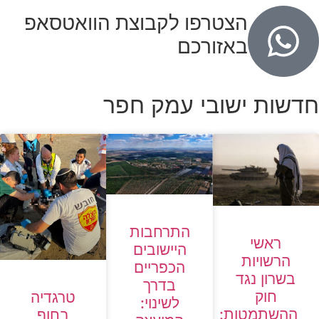
הצטרפו לקבוצת הוואטסאפ
באזורכם
חדשות ישובי עמק חפר
התרחבות
ראשי
היישובים
הרשויות
הכפריים
בשרון נגד
בדרך
חוק
טרגדיה
לשינוי:
ההשתמטות:
בחוף