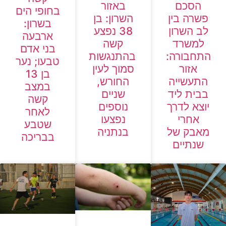
הסכם
באזור
בחופי הים
פשרה בין
השרון: בן
בשרון:
לב השרון
38 נפצע
ארבעה
למשרד
קשה
בני אדם
התחבורה:
בהתנגשות
טבעו; נער
אזור
סמוך לעין
בן 13
התעשייה
החורש,
במצב
בבית ליד
שניים
קשה
יוצא לדרך
נוספים
לאחר
אחרי
נפצעו
שטבע
מאבק של
בנתניה
בבריכה
שנתיים