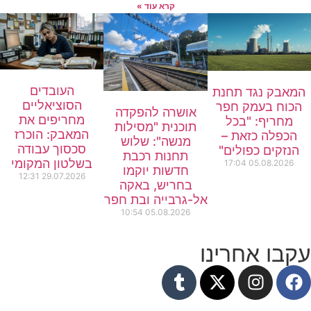
קרא עוד »
העובדים
המאבק נגד תחנת
הסוציאליים
הכוח בעמק חפר
אושרה להפקדה
מחריפים את
מחריף: "בכל
תוכנית "מסילות
המאבק: הוכרז
הכפלה כזאת –
מנשה": שלוש
סכסוך עבודה
הנזקים כפולים"
תחנות רכבת
בשלטון המקומי
17:04
05.08.2026
חדשות יוקמו
12:31
29.07.2026
בחריש, באקה
אל-גרבייה ובת חפר
10:54
05.08.2026
עקבו אחרינו