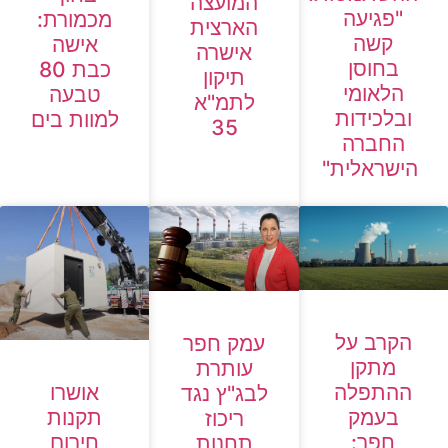
המועצה
"פגיעה
מכמורת:
הארצית
קשה
אישה
אישרה
בחוסן
כבת 80
תיקון
הלאומי
טבעה
לתמ"א
ובלכידות
למוות בים
35
החברה
הישראלית"
הקרב על
עמק חפר
מתקן
עותרת
אושרו
ההתפלה
לבג"ץ נגד
תקנות
בעמק
ריכוז
חירום
חפר:
תחנות