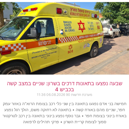
שבעה נפצעו בתאונות דרכים בשרון: שניים במצב קשה
בכביש 4
מערכת חדשות 90
06.08.2026
11:36
חמישה בני אדם נפגעו בתאונה בין שני כלי רכב בצומת הרוא"ה באזור עמק
חפר, שניים מהם באורח קשה • בתאונה לא רחוקה משם, הולך רגל נפצע
באורח בינוני בצומת חפר • גבר נוסף נפצע בינוני בתאונה בין רכב לטרקטור
סמוך לצומת קריית השרון • פרקי תהילים לרפואה