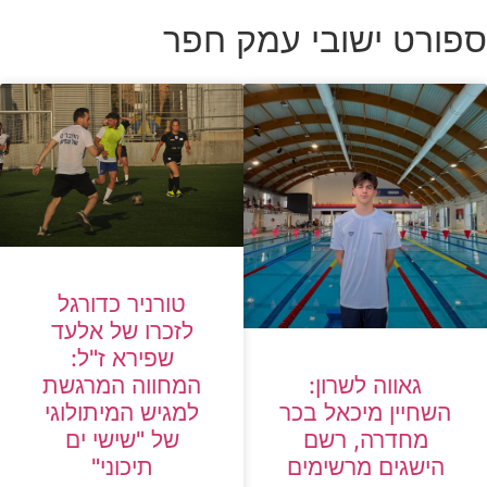
ספורט ישובי עמק חפר
טורניר כדורגל
לזכרו של אלעד
שפירא ז"ל:
המחווה המרגשת
גאווה לשרון:
למגיש המיתולוגי
השחיין מיכאל בכר
של "שישי ים
מחדרה, רשם
תיכוני"
הישגים מרשימים