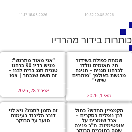
11:17
15.03.2026
10:52
20.05.2026
כותרות בידור מהרדיו
שמחה כפולה בשידור
"אני מאוד מתרגש":
חי: תאומים נולדו
מגיש רדיו 90 ברהנו
לברהנו טגניה – חגיגה
טגניה חגג ברית לבנו –
מרגשת באולפן "פותחים
זה השם שנבחר | צפו
שישי"
אפריל 28, 2026
מאי 1, 2026
הקמפיין החדש? כחול
זה הזמן לחגוג? גיא לוי
לבן נופלים בסקרים –
דובר הליכוד בעימות
אבל שומרים על
סוער על הבוקר
אופטימיות: ח"כ פנינה
שטה בתוכנית הבוקר