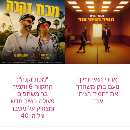
אחרי האירוויזיון:
"מכת זקנה":
נועם בתן משחרר
התקווה 6 ותמיר
את "תמיד רציתי
בר משתפים
עוד"
פעולה בשיר חדש
ומצחיק על משבר
גיל ה-40