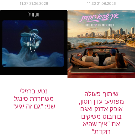
11:27
21.06.2026
11:32
21.06.2026
נטע ברזילי
שיתוף פעולה
משחררת סינגל
מפתיע: עדן חסון,
שני: "גם זה יגיע"
אופק אדנק ואגם
בוחבוט משיקים
את “איך שהיא
רוקדת”