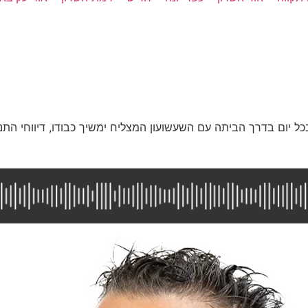
ל יום בדרך הביתה עם השעשועון המצליח ימשיך כבודו, דיווחי התנו