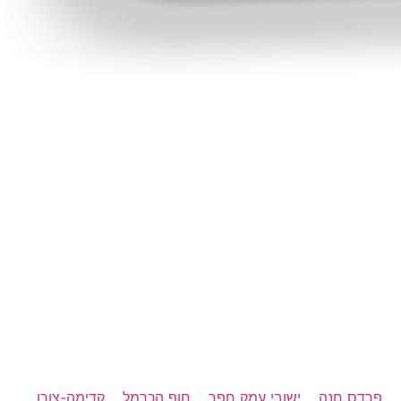
פרדס חנה
ישובי עמק חפר
חוף הכרמל
קדימה-צורן