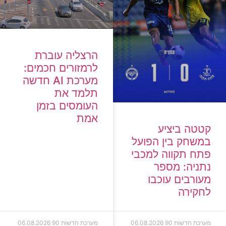
הרצליה עוברת
לרמזורים חכמים:
מערכת AI חדשה
תלמד את
העומסים בזמן
אמת
קטטה ביציע
במשחק בין הפועל
פתח תקווה למכבי
נתניה: מספר
מעורבים עוכבו
לחקירה
מערכת חדשות 90
06.08.2026
מערכת חדשות 90
06.08.2026