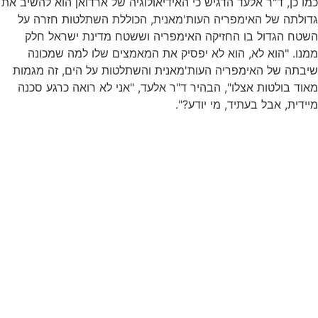
כמו כן, ד"ר אלעד הדגיש כי האידיאולוגיה של ארדואן הוא להשיב את
גדולתה של האימפריה העות'מאנית, הכוללת השתלטות חזרה על
השטח הגדול בו החזיקה האימפריה וששטח מדינת ישראל חלק
ממנו. "הוא לא, הוא לא יפסיק את המאמצים שלו למה שמכונה
שיבתה של האימפריה העות'מאנית והשתלטות על הים, זה מגמות
מאוד בולטות אצלו", הבהיר ד"ר אלעד, "אני לא רואה כרגע סכנה
מיידית, אבל בעתיד, מי יודע?".