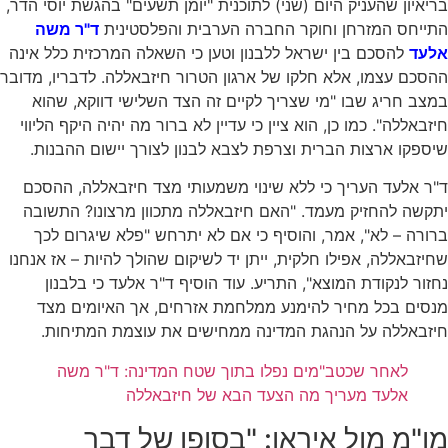
בריאיון שהעניק היום (שני) לתוכנית "יומן תשעים" בהגשת יוסי הדר,
התייחס המזרחן וחוקר החברה הערבית והפלסטינית
ד"ר משה
אלעד
להסכם בין ישראל ללבנון וטען כי השאלה המרכזית כלל אינה
ההסכם עצמו, אלא חלקו של ארגון הטרור חיזבאללה. לדבריו, מדובר
במצב חריג שבו "מי שצריך לקיים זה הצד השלישי דווקא, שהוא
חיזבאללה". כמו כן, הוא ציין כי עדיין לא ברור מה יהיה היקף הליווי
שיספקו ארצות הברית וצרפת לצבא לבנון לצורך יישום ההבנות.
ד"ר אלעד העריך כי ללא שינוי משמעותי מצד חיזבאללה, ההסכם
יתקשה להחזיק מעמד. "האם חיזבאללה מתכוון מרצונו? התשובה
ברורה – לא", אמר, והוסיף כי אם לא יתרחש "פלא שיגרום לכך
שחיזבאללה, אפילו חלקית, ייתן יד לשיקום שהולך להיות – אז אנחנו
נחזור לנקודת המוצא", התריע. עוד הוסיף ד"ר אלעד כי בלבנון
מנסים בכל מחיר להימנע ממלחמת אזרחים, אך האיומים מצד
חיזבאללה על הנהגת המדינה ממחישים את עוצמת המתיחות.
לאחר שכטב"מים נפלו בתוך שטח המדינה: ד"ר משה
אלעד מעריך מה הצעד הבא של חיזבאללה
מו"מ מול איראן: "בסופו של דבר