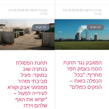
מערכת חדשות 90
05.08.2026
מערכת חדשות 90
05.08.2026
17:16
17:32
דף הבית
דף הבית
המאבק נגד תחנת
תחנת הפסולת
הכוח בעמק חפר
בנתניה שוב
מחריף: "בכל
במוקד: פעיל
הכפלה כזאת –
סביבתי מזהיר
הנזקים כפולים"
ממפגעי אבק וקורא
לעירייה לפעול –
"יוציאו את האף
שלהם וירדו