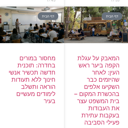
17:45
17:55
דף הבית
דף הבית
המאבק על עגלת
מחסור במורים
הקפה ביער ראש
בחדרה: תוכנית
העין: לאחר
חדשה תכשיר אנשי
שהיזמים כבר
חינוך ללא תעודות
השקיעו אלפים
הוראה ותשלב
בהכשרת המקום –
לימודים מעשיים
בית המשפט עצר
בעיר
את העבודות
בעקבות עתירת
פעילי הסביבה