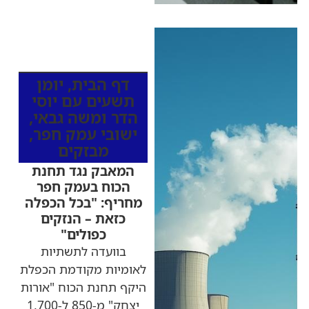
כותרות החדשות
מהרדיו
דף הבית
,
יומן
תשעים עם יוסי
הדר ומשה גבאי
,
ישובי עמק חפר
,
מבזקים
המאבק נגד תחנת
הכוח בעמק חפר
מחריף: "בכל הכפלה
כזאת – הנזקים
כפולים"
בוועדה לתשתיות
לאומיות מקודמת הכפלת
היקף תחנת הכוח "אורות
יצחק" מ-850 ל-1,700