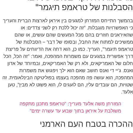
הסבלנות של טראמפ תיגמר"
בהמשך התייחס המזרחן למגעים בין איראן לארצות הברית והעריך
כי האפשרויות מוגבלות. "זה יכול ללכת רק לשני צדדים: או
שהאיראנים חוזרים בהם מכל המעשים שהם עושים, או שהם
ממשיכים למתוח את החבל, ובסופו של דבר – הסבלנות של
טראמפ תיגמר", העריך. כמו כן, הוא דחה את הדיווחים על פריצת
דרך אפשרית במגעים עם משמרות המהפכה, ואמר: "זה הכל, הכל
חלום של האמריקאים, ולא רק של האמריקאים, ובמיוחד של אדון
ואנס. ג'יי די ואנס חושב שאם הוא ילך ויפגוש את משמרות
המהפכה, הוא עושה פה מהפכה בעצמו בפוליטיקה הבינלאומית. זה
שטויות, הם עובדים עליו, הם לועגים לו, הוא פשוט לא מבין", טען
אלעד.
המזרחן משה אלעד מעריך: "טראמפ מתכנן מתקפה
משולבת על איראן בתוך שבוע עד עשרה ימים"
ההכרה בטבח העם הארמני