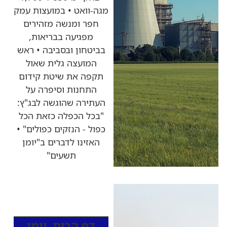
מגה-וואט • במועצות עמק
חפר ומנשה מזהירים
מפגיעה בבריאות,
בביטחון ובסביבה • ראש
המועצה גלית שאול
תקפה את שיטת קידום
התחנות וסיפרה על
העתירה שהוגשה לבג"ץ:
"בכל הכפלה כזאת הכל
כפול - הנזקים כפולים" •
האזינו לדברים ב"יומן
תשעים"
כותרות החדשות
מהרדיו
דף הבית
,
יומן