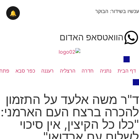
עכשיו בשידור: הבוקר
🔔
הוואטסאפ האדום
דף הבית
נתניה
חדרה
הרצליה
רעננה
כפר סבא
פתח 
ד"ר משה אלעד על התזמון
להכרה ברצח העם הארמני:
"כלו כל הקיצין, אין סיכוי
לשלום עם ארדואן"