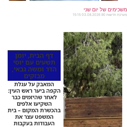
משכימים של יום שני
מערכת חדשות 90
03.08.2026
15:15
כותרות החדשות
מהרדיו
דף הבית
,
יומן
תשעים עם יוסי
הדר ומשה גבאי
,
מבזקים
המאבק על עגלת
הקפה ביער ראש העין:
לאחר שהיזמים כבר
השקיעו אלפים
בהכשרת המקום – בית
המשפט עצר את
העבודות בעקבות