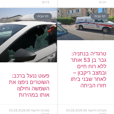
10:13
10:31
דף הבית
דף הבית
טרגדיה בנתניה:
גבר בן 53 אותר
ללא רוח חיים
ובמצב ריקבון –
פעוט ננעל ברכב:
לאחר שבני ביתו
השוטרים ניפצו את
חזרו הביתה
השמשה וחילצו
אותו במהירות
מערכת חדשות 90
05.08.2026
מערכת חדשות 90
05.08.2026