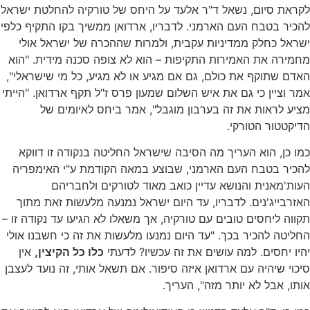
לקראת סיום, נשאל ד"ר אלעד על היחס של טורקיה להחלטת ישראל
להכיר בטבח העם הארמני. לדבריו, ארדואן ממשיך בקו התקיף כלפי
ישראל כחלק ממדיניות עקבית, ולמרות שההכרה של ישראל אולי
מחמירה את האמירות התקיפות – הוא לא צופה סכנה מידית. "הוא
האדם שתוקף את כולם, גם אם מגיע או לא מגיע, כל מי שישראלי",
אמר וציין כי גם את איש השלום שמעון פרס ז"ל תקף ארדואן. "הייתי
מציע לראות את זה בערבון מוגבל", אמר ביחס לאיומים של
הדיקטטור הטורקי.
כמו כן, הוא העריך מה הסיבה שישראל החליטה בנקודה זו דווקא
להכיר בטבח העם הארמני, שבוצע במאה הקודמת ע"י האימפריה
העות'מאנית והנושא עדיין כואב מאוד לטורקים ולחבריהם
האזרבייג'נים. לדבריו, עד היום ישראל נמנעה מלעשות זאת מתוך
תקווה ליחסים טובים עם טורקיה, אך משאלו לא הגיעו עד נקודה זו –
החליטה להכיר בכך. "עד היום נמנעו מלעשות את זה כי חשבנו אולי
יהיו יחסים. למה עושים את זה עכשיו? לדעתי
כלו כל הקיצין,
אין
סיכוי שיהיה עם ארדואן איזה סיפור. אם תשאל אותי, זה נועד לעצבן
אותו, אבל לא יותר מזה", העריך.