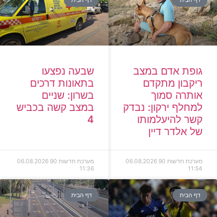
גופת אדם במצב
שבעה נפצעו
ריקבון מתקדם
בתאונות דרכים
אותרה סמוך
בשרון: שניים
למחלף ירקון: נבדק
במצב קשה בכביש
קשר להיעלמותו
4
של אלדר דיין
מערכת חדשות 90
06.08.2026
מערכת חדשות 90
06.08.2026
11:36
11:54
דף הבית
דף הבית