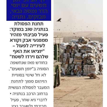
תשעים עם יוסי
הדר ומשה גבאי
,
מבזקים
,
נתניה
תחנת הפסולת
בנתניה שוב במוקד:
פעיל סביבתי מזהיר
ממפגעי אבק וקורא
לעירייה לפעול –
"יוציאו את האף
שלהם וירדו לשטח"
כחודש מאז שנחשפה
הסוגיה ב"יומן תשעים",
לא חל שינוי בסוגיית
הזיהום סמוך לתחנת
המעבר לפסולת הגושית
ברחוב הרכב בנתניה •
לדברי גיא שחר, פעיל
סביבתי ולשעבר נציג