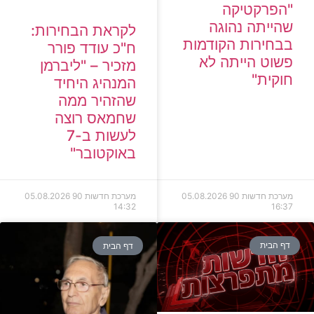
"הפרקטיקה
שהייתה נהוגה
לקראת הבחירות:
בבחירות הקודמות
ח"כ עודד פורר
פשוט הייתה לא
מזכיר – "ליברמן
חוקית"
המנהיג היחיד
שהזהיר ממה
שחמאס רוצה
לעשות ב-7
באוקטובר"
מערכת חדשות 90
05.08.2026
מערכת חדשות 90
05.08.2026
14:32
16:37
דף הבית
דף הבית