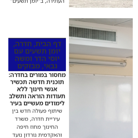
העתירה, ב"יומן תשעים"
כותרות החדשות
מהרדיו
דף הבית
,
חדרה
,
יומן תשעים עם
יוסי הדר ומשה
גבאי
,
מבזקים
מחסור במורים בחדרה:
תוכנית חדשה תכשיר
אנשי חינוך ללא
תעודות הוראה ותשלב
לימודים מעשיים בעיר
שיתוף פעולה חדש בין
עיריית חדרה, משרד
החינוך מחוז חיפה
והאקדמית גורדון נועד