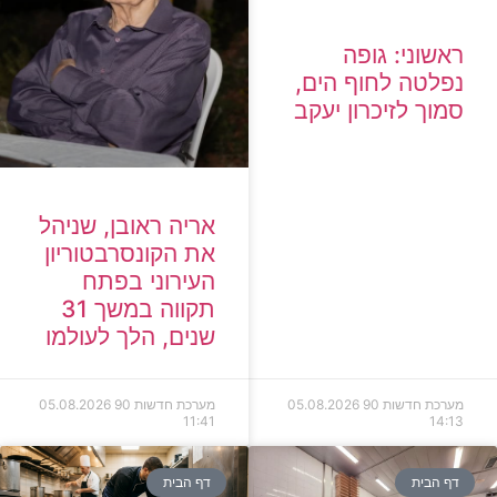
ראשוני: גופה
נפלטה לחוף הים,
סמוך לזיכרון יעקב
אריה ראובן, שניהל
את הקונסרבטוריון
העירוני בפתח
תקווה במשך 31
שנים, הלך לעולמו
מערכת חדשות 90
05.08.2026
מערכת חדשות 90
05.08.2026
11:41
14:13
דף הבית
דף הבית