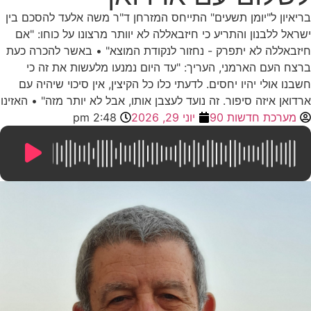
בריאיון ל"יומן תשעים" התייחס המזרחן ד"ר משה אלעד להסכם בין
ישראל ללבנון והתריע כי חיזבאללה לא יוותר מרצונו על כוחו: "אם
חיזבאללה לא יתפרק - נחזור לנקודת המוצא" • באשר להכרה כעת
ברצח העם הארמני, העריך: "עד היום נמנעו מלעשות את זה כי
חשבנו אולי יהיו יחסים. לדעתי כלו כל הקיצין, אין סיכוי שיהיה עם
ארדואן איזה סיפור. זה נועד לעצבן אותו, אבל לא יותר מזה" • האזינו
מערכת חדשות 90
יוני 29, 2026
2:48 pm
10:09
/
0:00