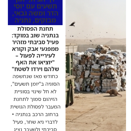
תשעים עם יוסי
הדר ומשה גבאי
,
מבזקים
,
נתניה
תחנת הפסולת
בנתניה שוב במוקד:
פעיל סביבתי מזהיר
ממפגעי אבק וקורא
לעירייה לפעול –
"יוציאו את האף
שלהם וירדו לשטח"
כחודש מאז שנחשפה
הסוגיה ב"יומן תשעים",
לא חל שינוי בסוגיית
הזיהום סמוך לתחנת
המעבר לפסולת הגושית
ברחוב הרכב בנתניה •
לדברי גיא שחר, פעיל
סביבתי ולשעבר נציג