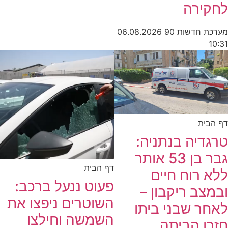
לחקירה
מערכת חדשות 90
06.08.2026
10:31
דף הבית
טרגדיה בנתניה:
גבר בן 53 אותר
דף הבית
ללא רוח חיים
פעוט ננעל ברכב:
ובמצב ריקבון –
השוטרים ניפצו את
לאחר שבני ביתו
השמשה וחילצו
חזרו הביתה