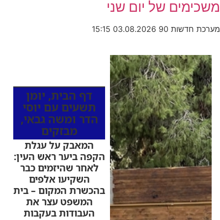
משכימים של יום שני
מערכת חדשות 90
03.08.2026
15:15
כותרות החדשות
מהרדיו
דף הבית
,
יומן
תשעים עם יוסי
הדר ומשה גבאי
,
מבזקים
המאבק על עגלת
הקפה ביער ראש העין:
לאחר שהיזמים כבר
השקיעו אלפים
בהכשרת המקום – בית
המשפט עצר את
העבודות בעקבות