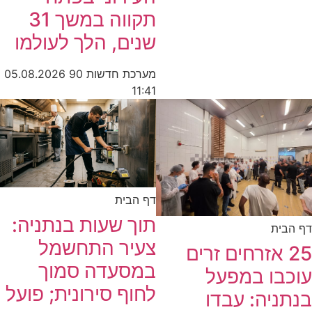
תקווה במשך 31
שנים, הלך לעולמו
מערכת חדשות 90
05.08.2026
11:41
דף הבית
תוך שעות בנתניה:
דף הבית
צעיר התחשמל
25 אזרחים זרים
במסעדה סמוך
עוכבו במפעל
לחוף סירונית; פועל
בנתניה: עבדו