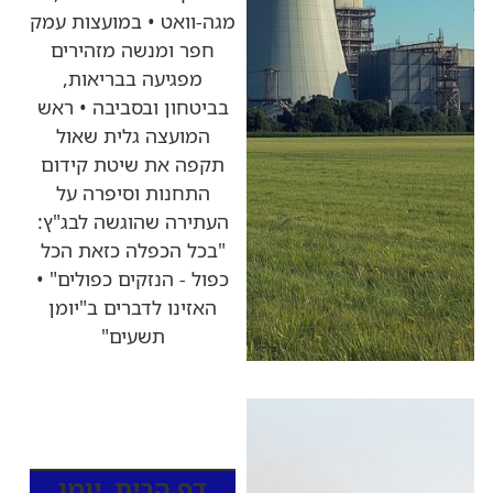
מגה-וואט • במועצות עמק
חפר ומנשה מזהירים
מפגיעה בבריאות,
בביטחון ובסביבה • ראש
המועצה גלית שאול
תקפה את שיטת קידום
התחנות וסיפרה על
העתירה שהוגשה לבג"ץ:
"בכל הכפלה כזאת הכל
כפול - הנזקים כפולים" •
האזינו לדברים ב"יומן
תשעים"
כותרות החדשות
מהרדיו
דף הבית
,
יומן