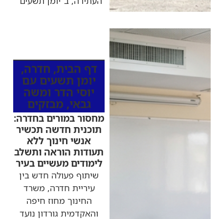
העתירה, ב"יומן תשעים"
כותרות החדשות
מהרדיו
דף הבית
,
חדרה
,
יומן תשעים עם
יוסי הדר ומשה
גבאי
,
מבזקים
מחסור במורים בחדרה:
תוכנית חדשה תכשיר
אנשי חינוך ללא
תעודות הוראה ותשלב
לימודים מעשיים בעיר
שיתוף פעולה חדש בין
עיריית חדרה, משרד
החינוך מחוז חיפה
והאקדמית גורדון נועד