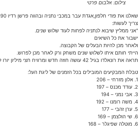
צילום: אלבום פרטי
שאלנו את פודי חלפון,אגדת עבר במכבי נתניה ובהווה פרשן רדיו 90 , מה ערן זהבי
צריך לעשות:
"אני ממליץ שיבוא לנתניה לפחות לעוד שלוש שנים.
ישבור את כל השיאים
ולאחר מכן להיות הבעלים של הקבוצה.
הייתי חותם איתו לשלוש שנים משחק ורק לאחר מכן לפרוש.
תראה את רונאלדו בגיל 42 עושה חוזה חדש ומרוויח חצי מיליון יורו ליום."
טבלת המבקיעים המובילים בכל הזמנים של ליגת העל:
1. אלון מזרחי – 206
2. עודד מכנס – 197
3. אבי נמני – 194
4. משה רומנו – 192
5. ערן זהבי – 177
6. שי הולצמן – 169
6. מוטלה שפיגלר – 168